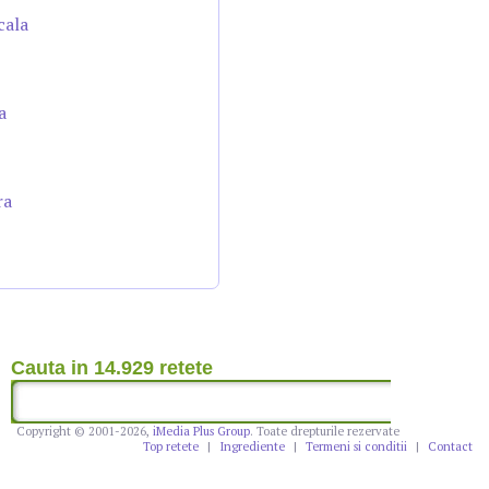
cala
a
ra
Cauta in 14.929 retete
Copyright © 2001-2026,
iMedia Plus Group
. Toate drepturile rezervate
Top retete
|
Ingrediente
|
Termeni si conditii
|
Contact