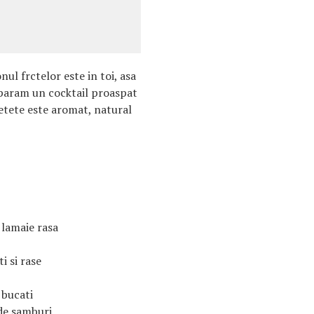
ul frctelor este in toi, asa
eparam un cocktail proaspat
retete este aromat, natural
 lamaie rasa
i si rase
 bucati
 de samburi