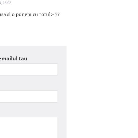
, 15:02
sa si o punem cu totul:- ??
Emailul tau