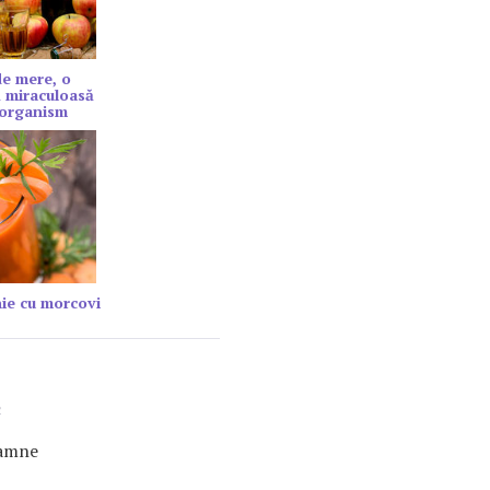
de mere, o
 miraculoasă
 organism
ie cu morcovi
2
oamne