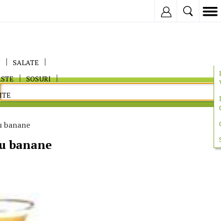
Inregistreaza
E
SALATE
ASTE
SOSURI
ITE
u banane
cu banane