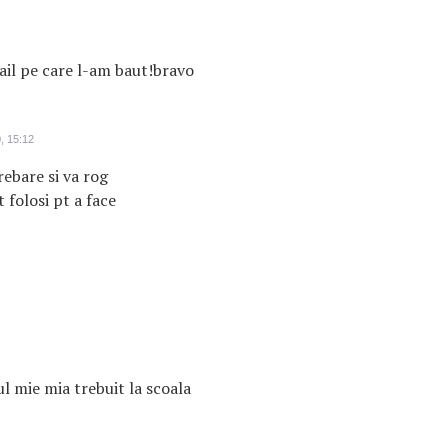
ail pe care l-am baut!bravo
, 15:12
ebare si va rog
 folosi pt a face
ul mie mia trebuit la scoala