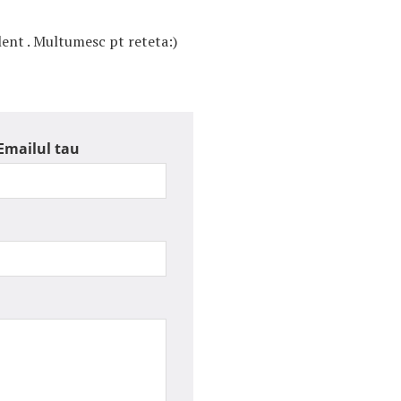
lent . Multumesc pt reteta:)
Emailul tau