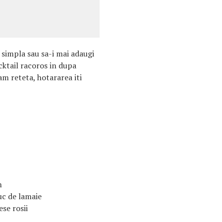
, simpla sau sa-i mai adaugi
cktail racoros in dupa
m reteta, hotararea iti
m
suc de lamaie
ese rosii