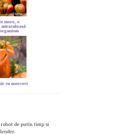
de mere, o
 miraculoasă
 organism
ie cu morcovi
 robot de putin timp si
blender.