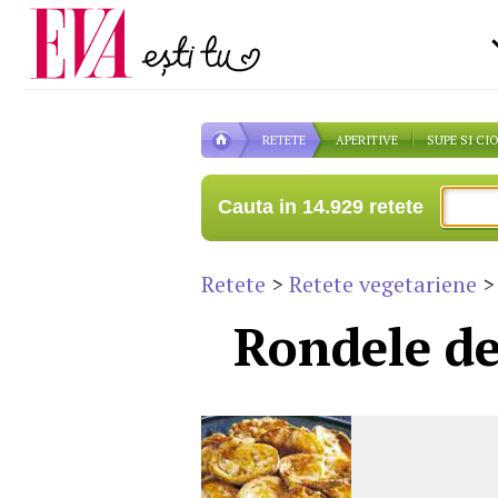
Carieră
pe măsură ce înaintezi î
Actualitate
RETETE
APERITIVE
SUPE SI CI
Cauta in 14.929 retete
Retete
>
Retete vegetariene
> 
Rondele de