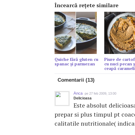
Încearcă reţete similare
Quiche fără gluten cu
Piure de cartof
spanac și parmezan
cu nuci pecan ș
ceapă carameli
Comentarii (13)
Anca
pe 27 feb 2009, 13:00
Delicioasa
Este absolut delicioas
prepar si plus timpul pt coace
calitatile nutritionale( indica