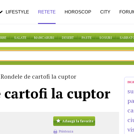
n vârstă
de dureroasă este investigația
LIFESTYLE
RETETE
HOROSCOP
CITY
FORU
ORBE
SALATE
MANCARURI
DESERT
PASTE
SOSURI
SARBAT
Rondele de cartofi la cuptor
ING
 cartofi la cuptor
su
p
ca
ci
Adaugă la favorite
vi
Printeaza