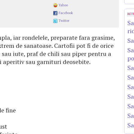
Yahoo
Facebook
RET
Twitter
Sa
ri
mpla, iar rondelele, preparate fara grasime,
Sa
trem de sanatoase. Cartofii pot fi de orice
Sa
e sau iute, praf de chili sau piper pentru a
po
 aperitiv sau garnituri deosebite.
Sa
Sa
Sa
Sa
Sa
le fine
Sa
Sa
ust