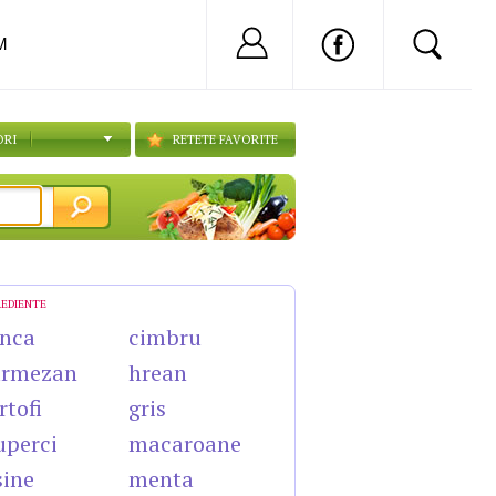
Nu ai cont?
Inregistreaza-
M
ORI
RETETE FAVORITE
REDIENTE
nca
cimbru
armezan
hrean
rtofi
gris
uperci
macaroane
sine
menta