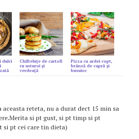
i dulci
Chifteluțe de cartofi
Pizza cu ardei copt,
i
cu usturoi și
brânză de capră şi
zată
verdeață
busuioc
a aceasta reteta, nu a durat dect 15 min sa
re.Merita si pt gust, si pt timp si pt
t si pt cei care tin dieta)