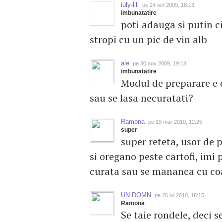
iuly-lili
pe 24 oct 2009, 18:13
imbunatatire
poti adauga si putin ci
stropi cu un pic de vin alb
ale
pe 30 nov 2009, 19:18
imbunatatire
Modul de preparare e d
sau se lasa necuratati?
Ramona
pe 19 mar 2010, 12:25
super
super reteta, usor de 
si oregano peste cartofi, imi p
curata sau se mananca cu coa
UN DOMN
pe 26 iul 2010, 18:15
Ramona
Se taie rondele, deci s