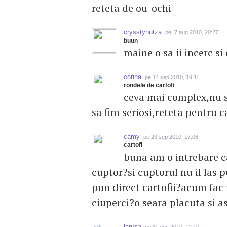
reteta de ou-ochi
crysstynutza
pe 7 aug 2010, 20:27
buun
maine o sa ii incerc si 
corina
pe 14 sep 2010, 19:11
rondele de cartofi
ceva mai complex,nu st
sa fim seriosi,reteta pentru 
camy
pe 23 sep 2010, 17:06
cartofi
buna am o intrebare car
cuptor?si cuptorul nu il las p
pun direct cartofii?acum fac r
ciuperci?o seara placuta si 
larysa