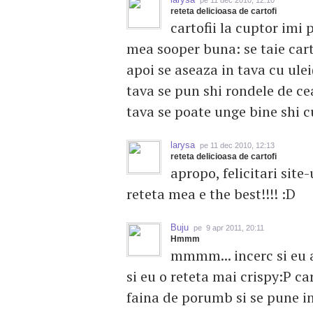
pe 11 dec 2010, 12:10
reteta delicioasa de cartofi
cartofii la cuptor imi
mea sooper buna: se taie cart
apoi se aseaza in tava cu ule
tava se pun shi rondele de ce
tava se poate unge bine shi c
larysa
pe 11 dec 2010, 12:13
reteta delicioasa de cartofi
apropo, felicitari site-
reteta mea e the best!!!! :D
Buju
pe 9 apr 2011, 20:11
Hmmm
mmmm... incerc si eu a
si eu o reteta mai crispy:P car
faina de porumb si se pune in 