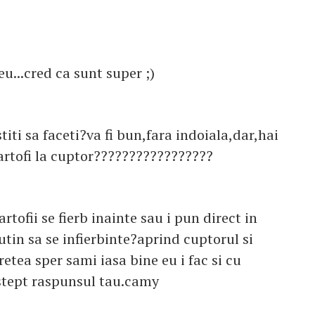
eu...cred ca sunt super ;)
iti sa faceti?va fi bun,fara indoiala,dar,hai
cartofi la cuptor?????????????????
tofii se fierb inainte sau i pun direct in
utin sa se infierbinte?aprind cuptorul si
etea sper sami iasa bine eu i fac si cu
astept raspunsul tau.camy