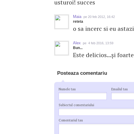
usturoi! succes
Maia
pe 20 feb 2012, 16:42
reteta
o sa incerc si eu astaz
Alex
pe 4 feb 2016, 13:59
Bun...
Este delicios...și foart
Posteaza comentariu
Numele tau
Emailul tau
Subiectul comentariului
Comentariul tau