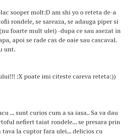
 plac sooper molt:D am shi yo o reteta de-a
ofii rondele, se sareaza, se adauga piper si
i(nu foarte mult ulei) -dupa ce sau asezat in
apa, apoi se rade cas de oaie sau cascaval.
u unt.
ului!!! :X poate imi citeste careva reteta:))
cu ... sunt curios cum a sa iasa.. Sa va dau
toful nefiert taiat rondele... se presara prin
tava la cuptor fara ulei... delicios cu