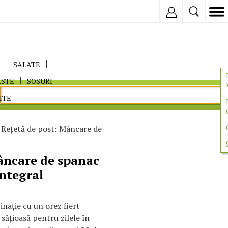
Inregistreaza
E
SALATE
ASTE
SOSURI
ITE
 Reţetă de post: Mâncare de
âncare de spanac
integral
aţie cu un orez fiert
 săţioasă pentru zilele în