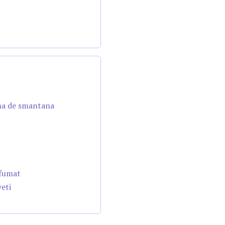
ema de smantana
afumat
veti