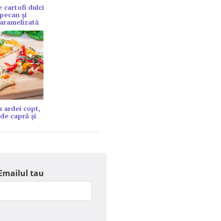
 cartofi dulci
 pecan și
aramelizată
u ardei copt,
de capră şi
Emailul tau