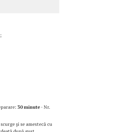
;
eparare:
30 minute
· Nr.
e scurge şi se amestecă cu
erdeaţă după gust.