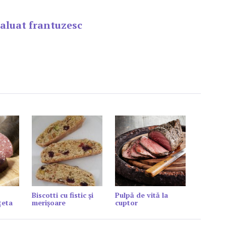
 aluat frantuzesc
Biscotti cu fistic şi
Pulpă de vită la
țeta
merişoare
cuptor