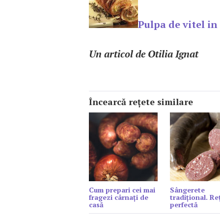
Pulpa de vitel in
Un articol de Otilia Ignat
Încearcă reţete similare
Cum prepari cei mai
Sângerete
fragezi cârnați de
tradițional. Re
casă
perfectă