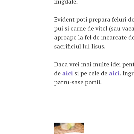
migdale.
Evident poti prepara feluri d
pui si carne de vitel (sau vac
aproape la fel de incarcate d
sacrificiul lui Iisus.
Daca vrei mai multe idei pent
de
aici
si pe cele de
aici
. Ing
patru-sase portii.