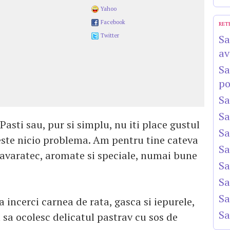
Yahoo
Facebook
RET
Twitter
Sa
av
Sa
po
Sa
Sa
asti sau, pur si simplu, nu iti place gustul
Sa
 este nicio problema. Am pentru tine cateva
Sa
mavaratec, aromate si speciale, numai bune
Sa
Sa
Sa
a incerci carnea de rata, gasca si iepurele,
Sa
 sa ocolesc delicatul pastrav cu sos de