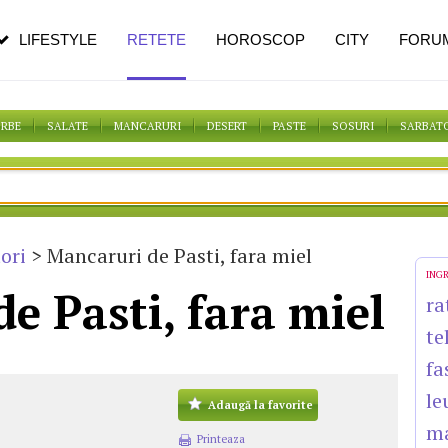
n vârstă
de dureroasă este investigația
LIFESTYLE
RETETE
HOROSCOP
CITY
FORU
ORBE
SALATE
MANCARURI
DESERT
PASTE
SOSURI
SARBAT
ori
> Mancaruri de Pasti, fara miel
ING
e Pasti, fara miel
ra
te
fa
le
Adaugă la favorite
m
Printeaza