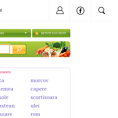
Nu ai cont?
Inregistreaza-
M
ORI
RETETE FAVORITE
REDIENTE
ta
morcov
lemea
capere
sole
scortisoara
ustean
ulei
azare
rom