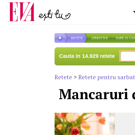
Carieră
pe măsură ce înaintezi î
Actualitate
RETETE
APERITIVE
SUPE SI CI
Cauta in 14.929 retete
Retete
>
Retete pentru sarbat
Mancaruri d