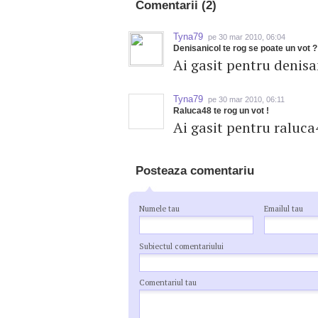
Comentarii (2)
Tyna79
pe 30 mar 2010, 06:04
Denisanicol te rog se poate un vot ?
Ai gasit pentru denisan
Tyna79
pe 30 mar 2010, 06:11
Raluca48 te rog un vot !
Ai gasit pentru raluc
Posteaza comentariu
Numele tau
Emailul tau
Subiectul comentariului
Comentariul tau