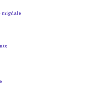
e migdale
cate
e