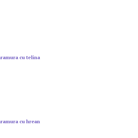
aramura cu telina
saramura cu hrean