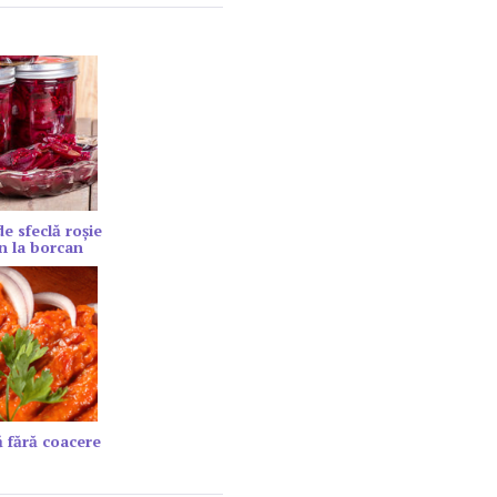
de sfeclă roșie
n la borcan
 fără coacere