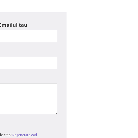
Emailul tau
e citit?
Regenerare cod