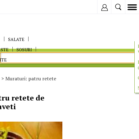
Inregistreaza
E
SALATE
ASTE
SOSURI
ITE
> Muraturi: patru retete
ru retete de
aveti