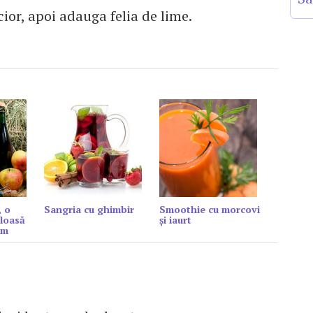
ior, apoi adauga felia de lime.
, o
Sangria cu ghimbir
Smoothie cu morcovi
loasă
şi iaurt
sm