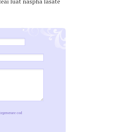
leai luat naspha lasate
Regenerare cod