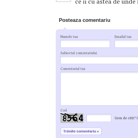
ce ii cu astea de unde 
Posteaza comentariu
Numele tau
Emailul tau
Subiectul comentariului
Comentariul tau
Cod
Greu de citit?