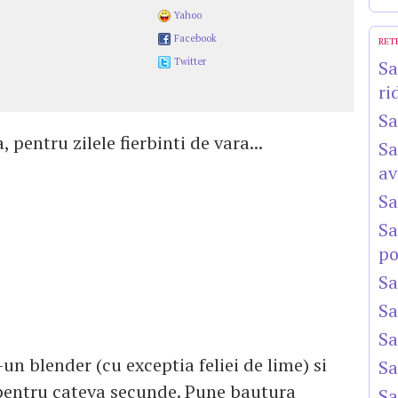
Yahoo
Facebook
RET
Twitter
Sa
ri
Sa
pentru zilele fierbinti de vara...
Sa
av
Sa
Sa
po
Sa
Sa
Sa
un blender (cu exceptia feliei de lime) si
Sa
pentru cateva secunde. Pune bautura
Sa