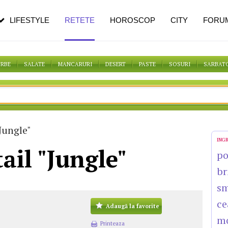
n vârstă
de dureroasă este investigația
LIFESTYLE
RETETE
HOROSCOP
CITY
FORU
ORBE
SALATE
MANCARURI
DESERT
PASTE
SOSURI
SARBAT
Jungle"
ING
ail "Jungle"
po
br
s
ce
Adaugă la favorite
m
Printeaza