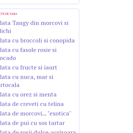
ETE DE VARA
lata Tangy din morcovi si
dichi
lata cu broccoli si conopida
lata cu fasole rosie si
ocado
lata cu fructe si iaurt
lata cu nuca, mar si
rtocala
lata cu orez si menta
lata de creveti cu telina
lata de morcovi... "exotica"
lata de pui cu sos tartar
lata de rosii dulce-acrisoara