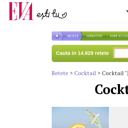
Carieră
pe măsură ce înaintezi î
Actualitate
RETETE
APERITIVE
SUPE SI CI
Cauta in 14.929 retete
Retete
>
Cocktail
> Cocktail "
Cockt