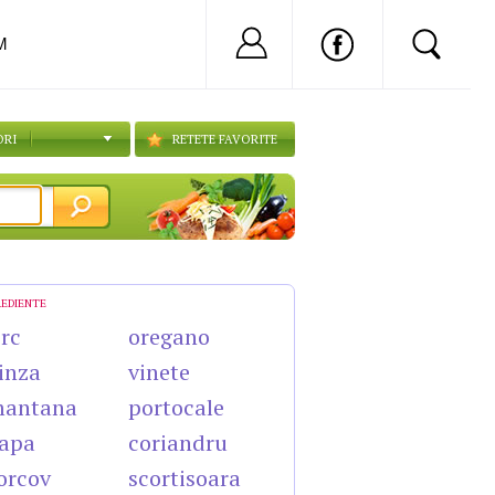
Nu ai cont?
Inregistreaza-
M
ORI
RETETE FAVORITE
REDIENTE
rc
oregano
inza
vinete
mantana
portocale
apa
coriandru
orcov
scortisoara