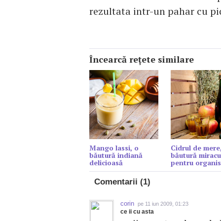
rezultata intr-un pahar cu pic
Încearcă reţete similare
Mango lassi, o
Cidrul de mere
băutură indiană
băutură miracu
delicioasă
pentru organi
Comentarii (1)
corin
pe 11 iun 2009, 01:23
ce ii cu asta