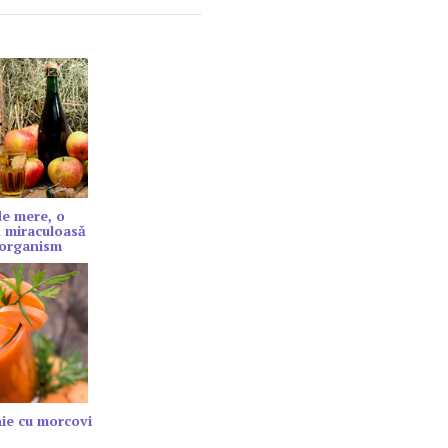
de mere, o
 miraculoasă
 organism
ie cu morcovi