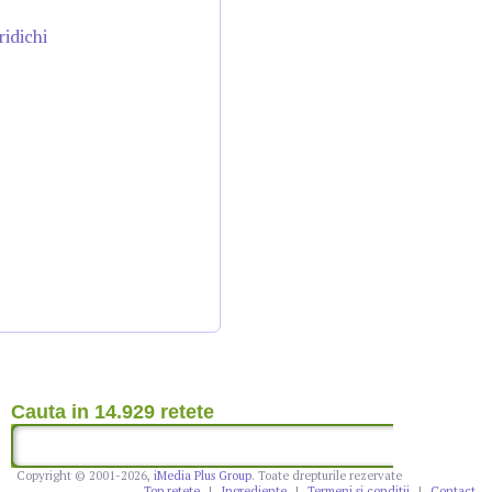
ridichi
Cauta in 14.929 retete
Copyright © 2001-2026,
iMedia Plus Group
. Toate drepturile rezervate
Top retete
|
Ingrediente
|
Termeni si conditii
|
Contact