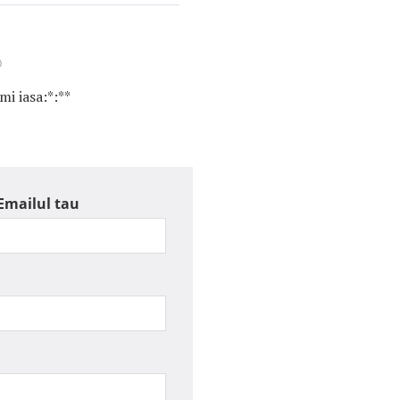
0
mi iasa:*:**
Emailul tau