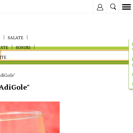
Inregistreaza
E
SALATE
ASTE
SOSURI
ITE
AdiGole"
"AdiGole"