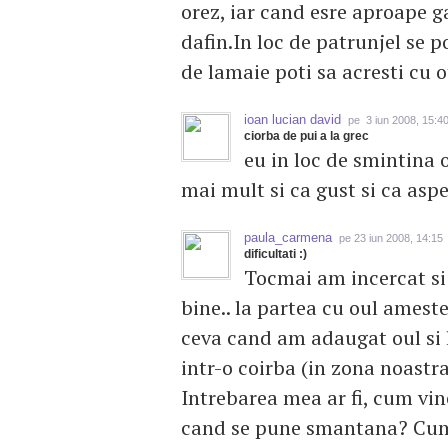
orez, iar cand esre aproape g
dafin.In loc de patrunjel se 
de lamaie poti sa acresti cu 
ioan lucian david
pe 3 iun 2008, 15:4
ciorba de pui a la grec
eu in loc de smintina o
mai mult si ca gust si ca as
paula_carmena
pe 23 iun 2008, 14:15
dificultati :)
Tocmai am incercat si 
bine.. la partea cu oul amest
ceva cand am adaugat oul si l
intr-o coirba (in zona noastra
Intrebarea mea ar fi, cum vin
cand se pune smantana? Cum 