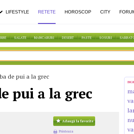
pe măsură ce înaintezi în vârstă
LIFESTYLE
RETETE
HOROSCOP
CITY
FORU
ORBE
SALATE
MANCARURI
DESERT
PASTE
SOSURI
SARBAT
ba de pui a la grec
ING
e pui a la grec
m
va
la
n
Adaugă la favorite
va
Printeaza