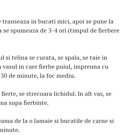
e transeaza in bucati mici, apoi se pune la
pa se spumeaza de 3-4 ori (timpul de fierbere
 si telina se curata, se spala, se taie in
n vasul in care fierbe puiul, impreuna cu
l 30 de minute, la foc mediu.
erte, se strecoara lichidul. In alt vas, se
rna supa fierbinte.
eama de la o lamaie si bucatile de carne si
 minute.