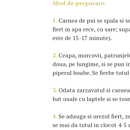
Mod de preparare:
1.
Carnea de pui se spala si s
fiert in apa rece, cu sare; su
este de 15-17 minute).
2.
Ceapa, morcovii, patrunjelul
doua, pe lungime, si se pun i
piperul boabe. Se fierbe totu
3.
Odata zarzavatul si carnea fi
bat ouale cu laptele si se toa
4.
Se adauga si orezul fiert, z
se mai da totul in clocot 4-5