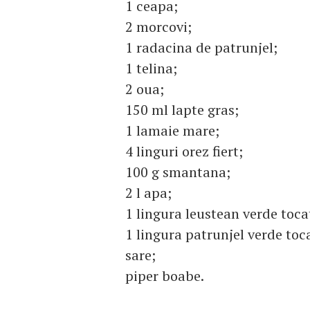
1 ceapa;
2 morcovi;
1 radacina de patrunjel;
1 telina;
2 oua;
150 ml lapte gras;
1 lamaie mare;
4 linguri orez fiert;
100 g smantana;
2 l apa;
1 lingura leustean verde toca
1 lingura patrunjel verde toc
sare;
piper boabe.