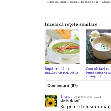
Preluare din cartea "Preparate din carne de pui" - Elisabe
Încearcă reţete similare
Supă cremă de
Cum să faci ce
mazăre cu pancetta
bună supă cre
conopidă
Comentarii (67)
ilincinca
pe 19 mar 2008, 10:02
ciorba de pui(
Se poate folosi numai 