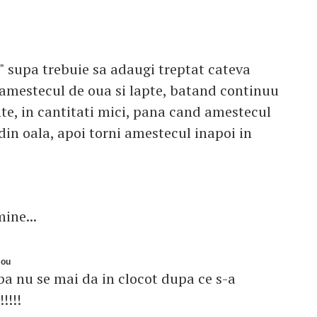
e" supa trebuie sa adaugi treptat cateva
 amestecul de oua si lapte, batand continuu
nte, in cantitati mici, pana cand amestecul
in oala, apoi torni amestecul inapoi in
ine...
 ou
rba nu se mai da in clocot dupa ce s-a
!!!!