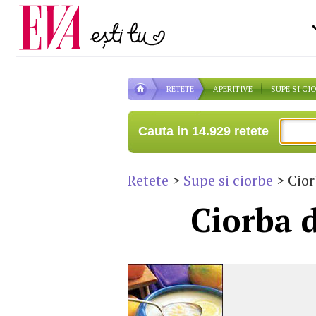
Carieră
la medic
Actualitate
RETETE
APERITIVE
SUPE SI CI
Cauta in 14.929 retete
Retete
>
Supe si ciorbe
> Cior
Ciorba d