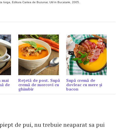
ta Iorga, Editura Cartea de Buzunar, Util in Bucatarie, 2005.
a mai
Rețetă de post. Supă
Supă cremă de
mă de
cremă de morcovi cu
dovleac cu mere și
ghimbir
bacon
piept de pui, nu trebuie neaparat sa pui