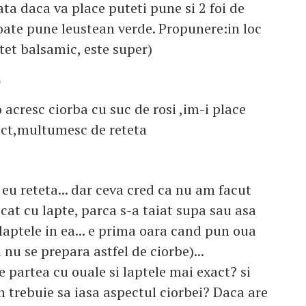
ata daca va place puteti pune si 2 foi de
poate pune leustean verde. Propunere:in loc
otet balsamic, este super)
0
 acresc ciorba cu suc de rosi ,im-i place
pect,multumesc de reteta
eu reteta... dar ceva cred ca nu am facut
ecat cu lapte, parca s-a taiat supa sau asa
aptele in ea... e prima oara cand pun oua
 nu se prepara astfel de ciorbe)...
e partea cu ouale si laptele mai exact? si
trebuie sa iasa aspectul ciorbei? Daca are