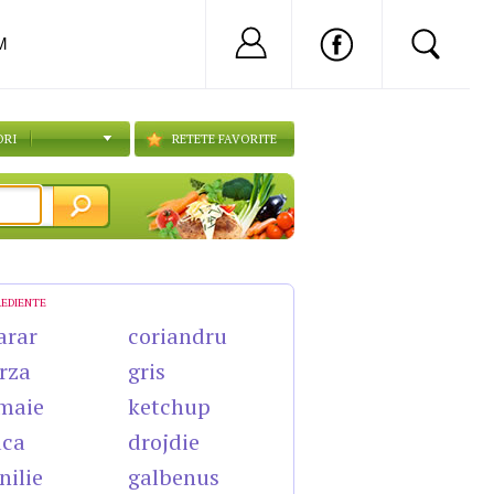
Nu ai cont?
Inregistreaza-
M
ORI
RETETE FAVORITE
REDIENTE
arar
coriandru
rza
gris
maie
ketchup
uca
drojdie
nilie
galbenus