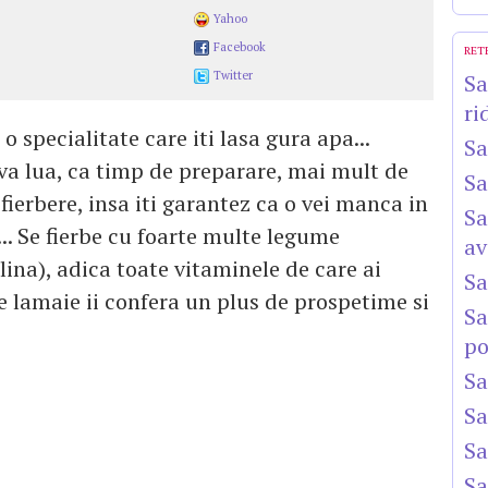
Yahoo
Facebook
RET
Twitter
Sa
ri
 specialitate care iti lasa gura apa...
Sa
i va lua, ca timp de preparare, mai mult de
Sa
fierbere, insa iti garantez ca o vei manca in
Sa
.. Se fierbe cu foarte multe legume
av
elina), adica toate vitaminele de care ai
Sa
 lamaie ii confera un plus de prospetime si
Sa
po
Sa
Sa
Sa
Sa