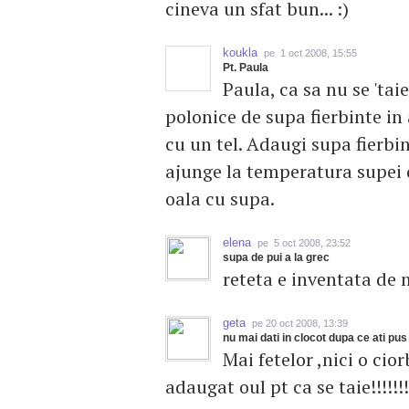
cineva un sfat bun... :)
koukla
pe 1 oct 2008, 15:55
Pt. Paula
Paula, ca sa nu se 'tai
polonice de supa fierbinte in
cu un tel. Adaugi supa fierbi
ajunge la temperatura supei d
oala cu supa.
elena
pe 5 oct 2008, 23:52
supa de pui a la grec
reteta e inventata de m
geta
pe 20 oct 2008, 13:39
nu mai dati in clocot dupa ce ati pus
Mai fetelor ,nici o cio
adaugat oul pt ca se taie!!!!!!!!