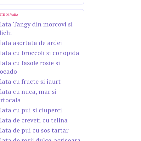
ETE DE VARA
lata Tangy din morcovi si
dichi
lata asortata de ardei
lata cu broccoli si conopida
lata cu fasole rosie si
ocado
lata cu fructe si iaurt
lata cu nuca, mar si
rtocala
lata cu pui si ciuperci
lata de creveti cu telina
lata de pui cu sos tartar
lata de rosii dulce-acrisoara