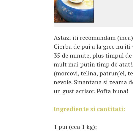
Astazi iti recomandam (inca) o
Ciorba de pui a la grec nu it
35 de minute, plus timpul de 
mult mai putin timp de atat!.
(morcovi, telina, patrunjel, t
nevoie. Smantana si zeama de
un gust acrisor. Pofta buna!
Ingrediente si cantitati:
1 pui (cca 1 kg);