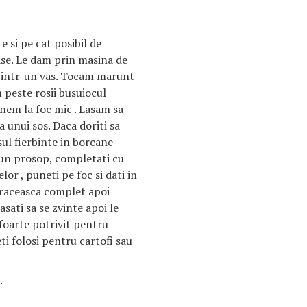
e si pe cat posibil de
se. Le dam prin masina de
m intr-un vas. Tocam marunt
peste rosii busuiocul
unem la foc mic . Lasam sa
 unui sos. Daca doriti sa
sul fierbinte in borcane
 un prosop, completati cu
or , puneti pe foc si dati in
e raceasca complet apoi
asati sa se zvinte apoi le
foarte potrivit pentru
eti folosi pentru cartofi sau
.