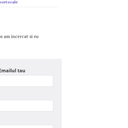
portocale
s am incercat si eu
Emailul tau