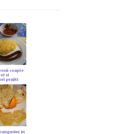
rosii coapte
oi si
ri prajiti
 pangasius in