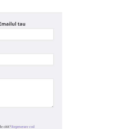
Emailul tau
e citit?
Regenerare cod