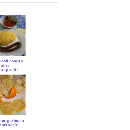
rosii coapte
oi si
ri prajiti
 pangasius in
portocale