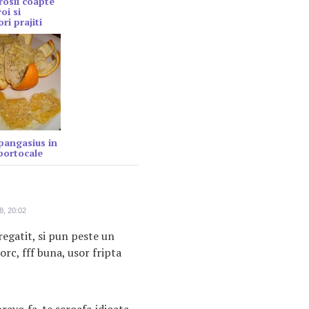
rosii coapte
oi si
ri prajiti
 pangasius in
portocale
8, 20:02
regatit, si pun peste un
rc, fff buna, usor fripta