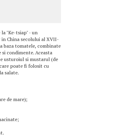
la "Ke-tsiap" - un
n China secolului al XVII-
 la baza tomatele, combinate
e si condimente. Aceasta
e usturoiul si mustarul (de
care poate fi folosit cu
la salate.
are de mare);
macinate;
t.