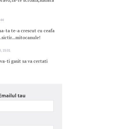
ravo,fa-te scroafa,idioata
:44
ma-ta te-a crescut cu ceafa
..sictir...mitocanule!
, 15:01
va-ti gasit sa va certati
Emailul tau