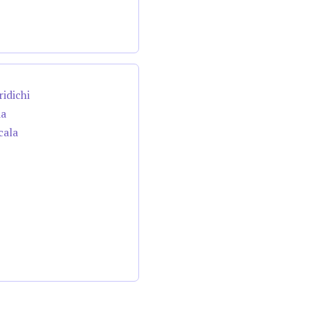
ridichi
da
cala