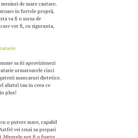
n meniuri de mare cautare.
atoare in fortele proprii,
sta va fi o sursa de
care vor fi, cu siguranta,
catarie
anume sa iti aprovizionezi
catarie urmatoarele cinci
 gatesti mancaruri dietetice.
l aliatul tau in ceea ce
in plus!
cu o putere mare, capabil
stfel vei reusi sa prepari
. Mixerele pot fi o foarte