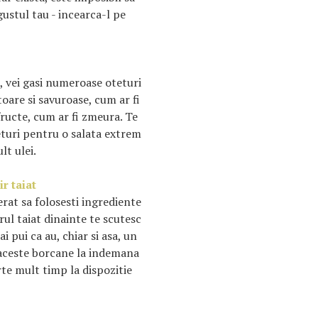
gustul tau - incearca-l pe
, vei gasi numeroase oteturi
oare si savuroase, cum ar fi
fructe, cum ar fi zmeura. Te
eturi pentru o salata extrem
lt ulei.
r taiat
rat sa folosesti ingrediente
rul taiat dinainte te scutesc
 pui ca au, chiar si asa, un
 aceste borcane la indemana
rte mult timp la dispozitie