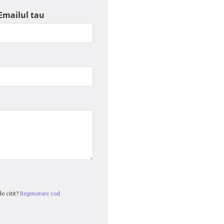
Emailul tau
e citit?
Regenerare cod