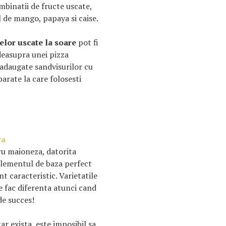
ombinatii de fructe uscate,
l de mango, papaya si caise.
relor uscate la soare
pot fi
 deasupra unei pizza
 adaugate sandvisurilor cu
arate la care folosesti
ra
ru maioneza, datorita
elementul de baza perfect
t caracteristic. Varietatile
re fac diferenta atunci cand
de succes!
ar exista, este imposibil sa