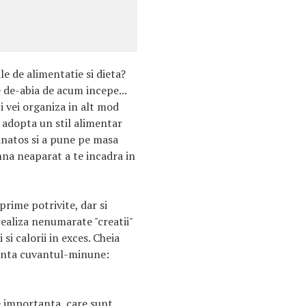
ile de alimentatie si dieta?
de-abia de acum incepe...
i vei organiza in alt mod
i adopta un stil alimentar
sanatos si a pune pe masa
na neaparat a te incadra in
prime potrivite, dar si
ealiza nenumarate "creatii"
si calorii in exces. Cheia
nenta cuvantul-minune:
e importanta, care sunt