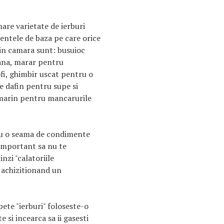
mare varietate de ierburi
entele de baza pe care orice
 in camara sunt: busuioc
iana, marar pentru
fi, ghimbir uscat pentru o
e dafin pentru supe si
ozmarin pentru mancarurile
 cu o seama de condimente
 important sa nu te
inzi "calatoriile
, achizitionand un
ete "ierburi" foloseste-o
si incearca sa ii gasesti