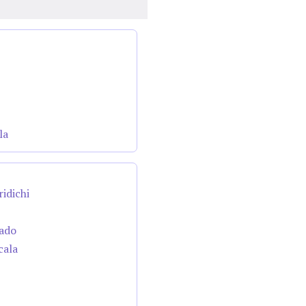
la
ridichi
cado
cala