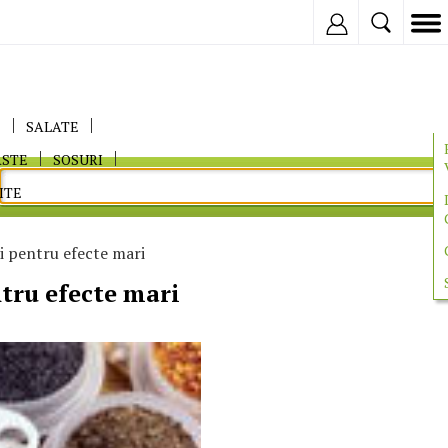
Inregistreaza
E
SALATE
ASTE
SOSURI
ITE
i pentru efecte mari
tru efecte mari