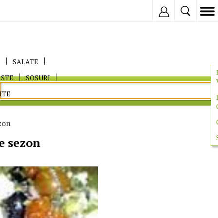
Inregistreaza
E
SALATE
ASTE
SOSURI
ITE
zon
e sezon