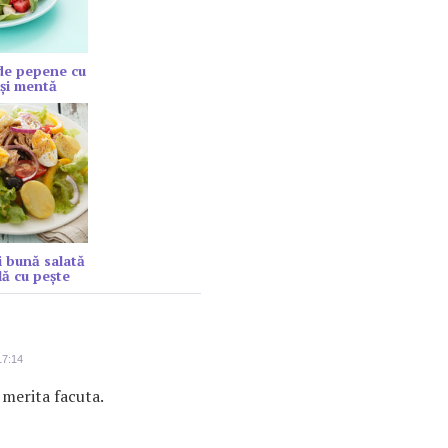
de pepene cu
şi mentă
 bună salată
lă cu peşte
17:14
 merita facuta.