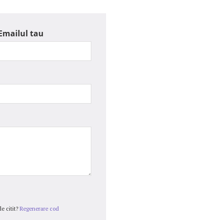
Emailul tau
e citit?
Regenerare cod