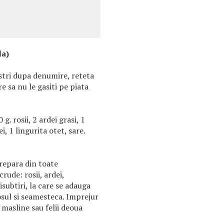
la)
stri dupa denumire, reteta
 sa nu le gasiti pe piata
g. rosii, 2 ardei grasi, 1
i, 1 lingurita otet, sare.
prepara din toate
rude: rosii, ardei,
iisubtiri, la care se adauga
 sosul si seamesteca. Imprejur
 masline sau felii deoua