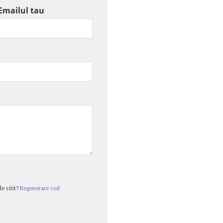
Emailul tau
e citit?
Regenerare cod