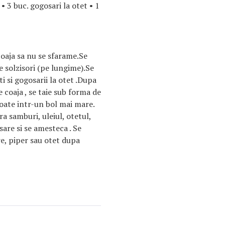
 • 3 buc. gogosari la otet • 1
 coaja sa nu se sfarame.Se
ie solzisori (pe lungime).Se
i si gogosarii la otet .Dupa
e coaja , se taie sub forma de
oate intr-un bol mai mare.
a samburi, uleiul, otetul,
sare si se amesteca . Se
e, piper sau otet dupa