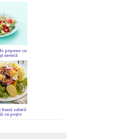
de pepene cu
şi mentă
 bună salată
lă cu peşte