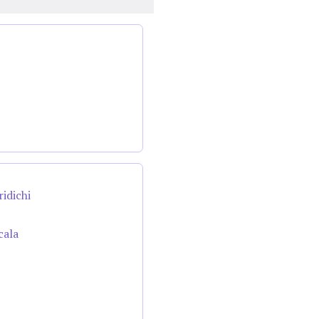
ridichi
cala