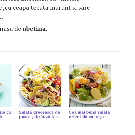
 ,cu ceapa tocata marunt si sare
t.
imisa de
abetina
.
ne cu
Salată grecească de
Cea mai bună salată
ă
paste și brânză feta
orientală cu peşte