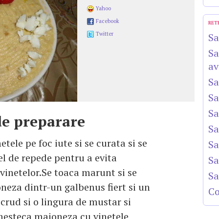
Yahoo
Facebook
RET
Twitter
Sa
Sa
av
Sa
Sa
Sa
e preparare
Sa
etele pe foc iute si se curata si se
Sa
fel de repede pentru a evita
Sa
 vinetelor.Se toaca marunt si se
Sa
neza dintr-un galbenus fiert si un
Co
crud si o lingura de mustar si
mesteca maioneza cu vinetele