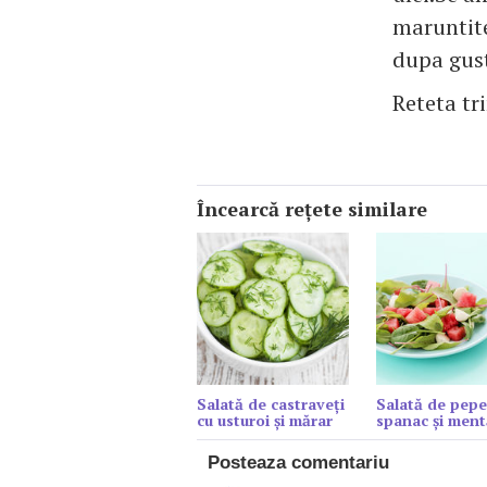
maruntite
dupa gus
Reteta tr
Încearcă reţete similare
Salată de castraveți
Salată de pepe
cu usturoi și mărar
spanac şi ment
Posteaza comentariu