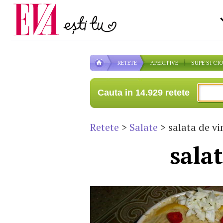
Carieră
la medic
Actualitate
RETETE
APERITIVE
SUPE SI CI
Cauta in 14.929 retete
Retete
>
Salate
> salata de vi
sala