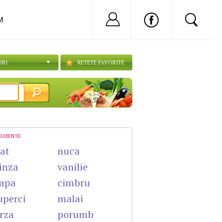
Nu ai cont?
Inregistreaza-
M
ORI
RETETE FAVORITE
REDIENTE
cat
nuca
inza
vanilie
apa
cimbru
uperci
malai
rza
porumb