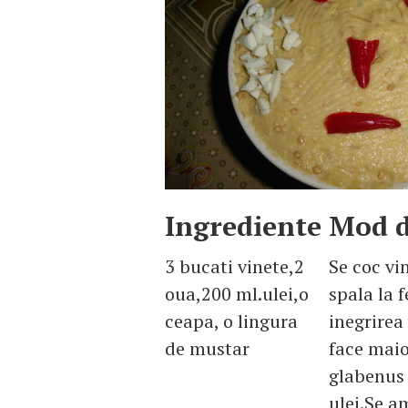
Ingrediente
Mod d
3 bucati vinete,2
Se coc vin
oua,200 ml.ulei,o
spala la 
ceapa, o lingura
inegrirea
de mustar
face maio
glabenus 
ulei.Se a