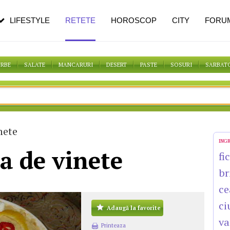
pe măsură ce înaintezi în vârstă
LIFESTYLE
RETETE
HOROSCOP
CITY
FORU
ORBE
SALATE
MANCARURI
DESERT
PASTE
SOSURI
SARBAT
nete
ING
ta de vinete
fi
br
ce
ci
Adaugă la favorite
va
Printeaza