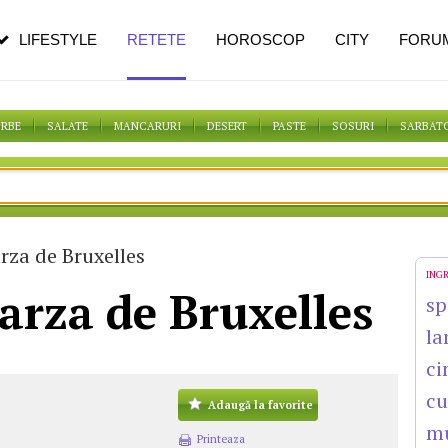
n vârstă
de dureroasă este investigația
LIFESTYLE
RETETE
HOROSCOP
CITY
FORU
ORBE
SALATE
MANCARURI
DESERT
PASTE
SOSURI
SARBAT
rza de Bruxelles
ING
arza de Bruxelles
sp
la
ci
cu
Adaugă la favorite
mu
Printeaza