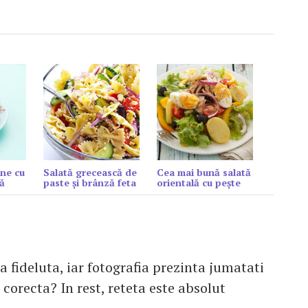
ne cu
Salată grecească de
Cea mai bună salată
ă
paste și brânză feta
orientală cu peşte
a fideluta, iar fotografia prezinta jumatati
 corecta? In rest, reteta este absolut