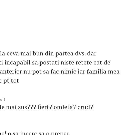
 la ceva mai bun din partea dvs. dar
incapabil sa postati niste retete cat de
 anterior nu pot sa fac nimic iar familia mea
 pt tot
re!!
de mai sus??? fiert? omleta? crud?
ne! o sa incerc sa o prepar