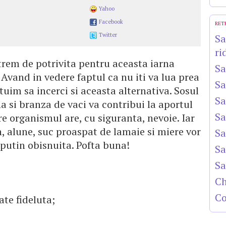
Yahoo
Facebook
RET
Twitter
Sa
ri
xtrem de potrivita pentru aceasta iarna
Sa
 Avand in vedere faptul ca nu iti va lua prea
Sa
tuim sa incerci si aceasta alternativa. Sosul
Sa
 si branza de vaci va contribui la aportul
Sa
re organismul are, cu siguranta, nevoie. Iar
, alune, suc proaspat de lamaie si miere vor
Sa
putin obisnuita. Pofta buna!
Sa
Sa
Ch
Co
ate fideluta;