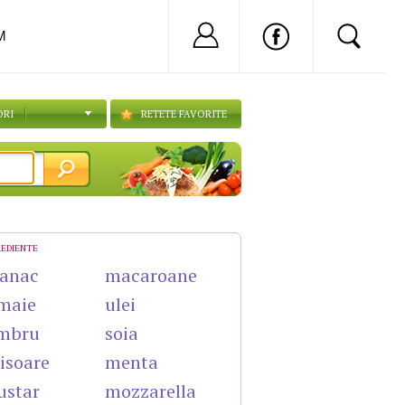
Nu ai cont?
Inregistreaza-
M
ORI
RETETE FAVORITE
REDIENTE
anac
macaroane
maie
ulei
mbru
soia
isoare
menta
star
mozzarella