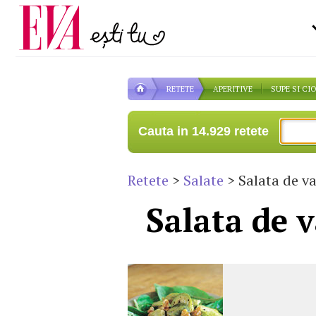
Carieră
pe măsură ce înaintezi î
Actualitate
RETETE
APERITIVE
SUPE SI CI
Cauta in 14.929 retete
Retete
>
Salate
> Salata de va
Salata de v