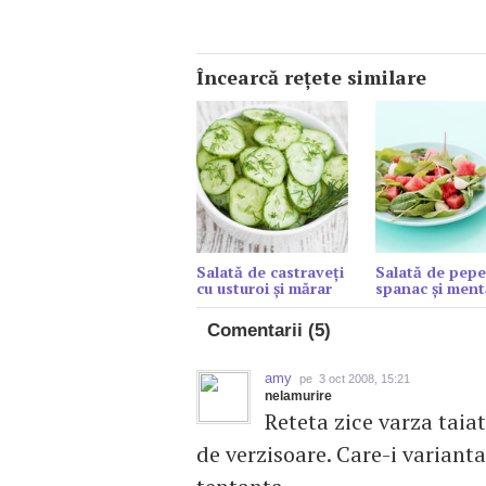
Încearcă reţete similare
Salată de castraveți
Salată de pepe
cu usturoi și mărar
spanac şi ment
Comentarii (5)
amy
pe 3 oct 2008, 15:21
nelamurire
Reteta zice varza taiat
de verzisoare. Care-i varianta