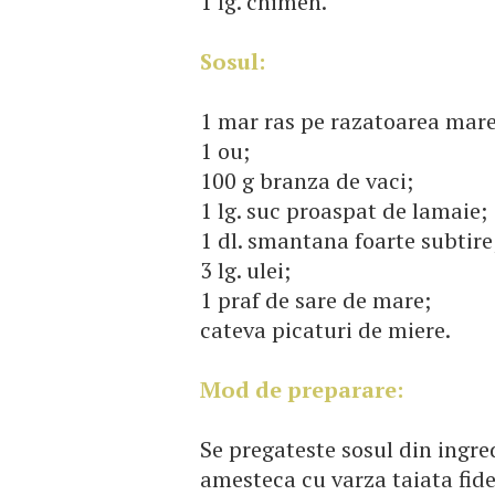
1 lg. chimen.
Sosul:
1 mar ras pe razatoarea mare
1 ou;
100 g branza de vaci;
1 lg. suc proaspat de lamaie;
1 dl. smantana foarte subtire
3 lg. ulei;
1 praf de sare de mare;
cateva picaturi de miere.
Mod de preparare:
Se pregateste sosul din ingre
amesteca cu varza taiata fide