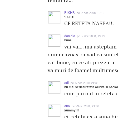
tentanta...
BIKHB
pe 2 dec 2008, 19:16
SALUT
CE RETETA NASPA!!!
daniela
pe 2 dec 2008, 19:19
buna
vai vai... ma asteptam
dumneavoastra vad ca sunteti 
cat bune, cu ce ati prezentat
va muri de foame! multumesc
adi
pe 5 dec 2010, 21:33
nu mai scrieti retete aiurite si necla
cum pui oul in reteta 
ana
pe 29 oct 2011, 21:08
yummy!!!
ei, reteta asta suna bi