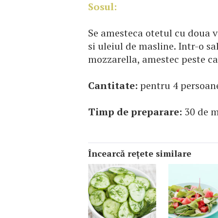
Sosul:
Se amesteca otetul cu doua va
si uleiul de masline. Intr-o s
mozzarella, amestec peste car
Cantitate:
pentru 4 persoan
Timp de preparare:
30 de m
Încearcă reţete similare