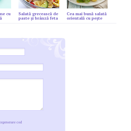
ne cu
Salată grecească de
Cea mai bună salată
ă
paste și brânză feta
orientală cu peşte
Regenerare cod