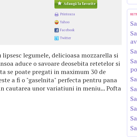
Adaugă la favorite
Printeaza
RET
Sa
Yahoo
Facebook
Sa
Twitter
av
Sa
 lipsesc legumele, delicioasa mozzarella si
Sa
nsoa aduce o savoare deosebita retetelor si
po
lata se poate pregati in maximum 30 de
Sa
este a fi o "gaselnita" perfecta pentru pana
 in cautarea unor variatiuni in meniu... Pofta
Sa
Sa
Sa
Sa
Sa