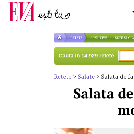
Carieră
pe măsură ce înaintezi î
Actualitate
RETETE
APERITIVE
SUPE SI CI
Cauta in 14.929 retete
Retete
>
Salate
> Salata de fa
Salata de
mo