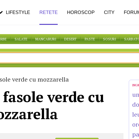
n vârstă
de dureroasă este investigația
LIFESTYLE
RETETE
HOROSCOP
CITY
FORU
ORBE
SALATE
MANCARURI
DESERT
PASTE
SOSURI
SARBAT
sole verde cu mozzarella
ING
 fasole verde cu
un
do
zzarella
le
or
pa