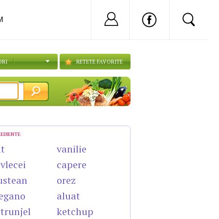
Nu ai cont?
Inregistreaza-
M
ORI
RETETE FAVORITE
REDIENTE
t
vanilie
vlecei
capere
ustean
orez
egano
aluat
trunjel
ketchup