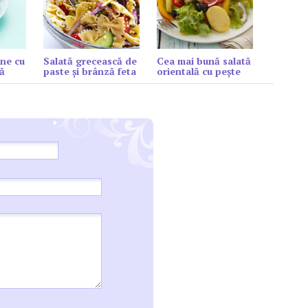
ne cu
Salată grecească de
Cea mai bună salată
ă
paste și brânză feta
orientală cu peşte