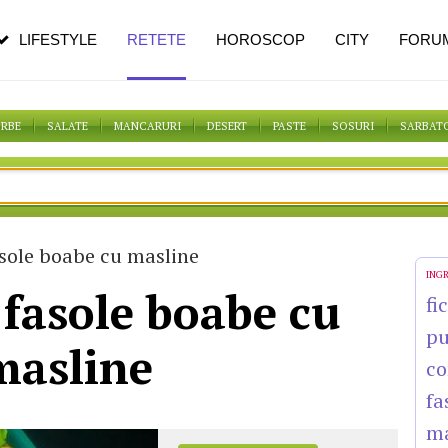
n vârstă
de dureroasă este investigația
LIFESTYLE
RETETE
HOROSCOP
CITY
FORU
ORBE
SALATE
MANCARURI
DESERT
PASTE
SOSURI
SARBAT
asole boabe cu masline
ING
 fasole boabe cu
fi
pu
masline
co
fa
ma