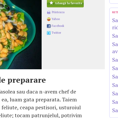
Adaugă la favorite
Printeaza
RET
Sa
Yahoo
ri
Facebook
Twitter
Sa
Sa
av
Sa
Sa
Sa
e preparare
Sa
asolea sau daca n-avem chef de
Sa
 ea, luam gata preparata. Taiem
Sa
 feliute, ceapa pestisori, usturoiul
Sa
feliute; tocam patrunjelul, potrivim