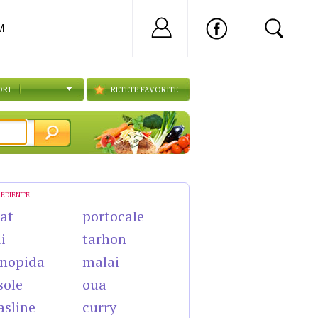
Nu ai cont?
Inregistreaza-
M
ORI
RETETE FAVORITE
REDIENTE
cat
portocale
i
tarhon
nopida
malai
sole
oua
sline
curry