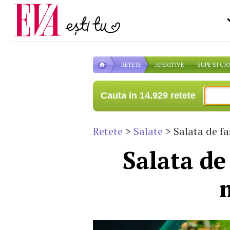
Carieră
pe măsură ce înaintezi î
Actualitate
RETETE
APERITIVE
SUPE SI CI
Cauta in 14.929 retete
Retete
>
Salate
> Salata de f
Salata de