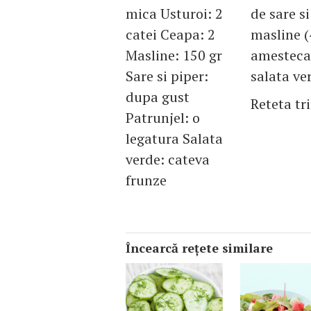
mica Usturoi: 2
de sare s
catei Ceapa: 2
masline (
Masline: 150 gr
amesteca
Sare si piper:
salata ve
dupa gust
Reteta tr
Patrunjel: o
legatura Salata
verde: cateva
frunze
Încearcă reţete similare