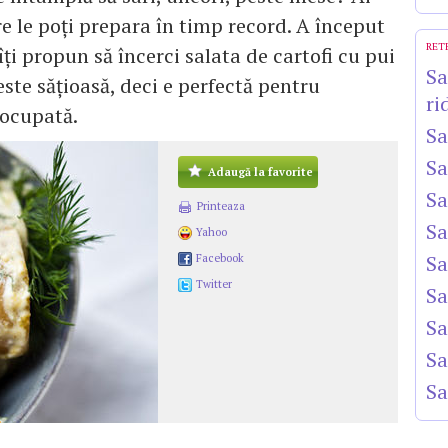
re le poţi prepara în timp record. A început
RET
îţi propun să încerci salata de cartofi cu pui
Sa
 este săţioasă, deci e perfectă pentru
ri
 ocupată.
Sa
Sa
Adaugă la favorite
Sa
Printeaza
Sa
Yahoo
Sa
Facebook
Twitter
Sa
Sa
Sa
Sa