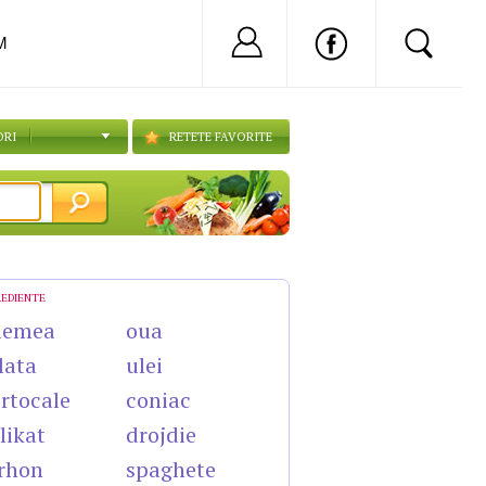
Nu ai cont?
Inregistreaza-
M
ORI
RETETE FAVORITE
REDIENTE
lemea
oua
lata
ulei
rtocale
coniac
likat
drojdie
rhon
spaghete