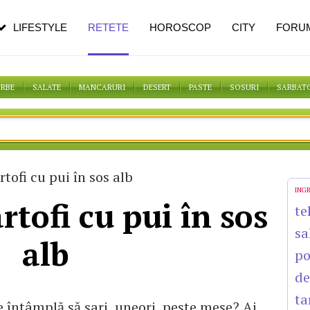
n vârstă
de dureroasă este investigația
LIFESTYLE
RETETE
HOROSCOP
CITY
FORU
ORBE
SALATE
MANCARURI
DESERT
PASTE
SOSURI
SARBAT
tofi cu pui în sos alb
ING
rtofi cu pui în sos
te
sa
alb
po
de
ta
e întâmplă să sari, uneori, peste mese? Ai