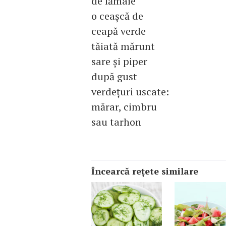
de lămâie
o ceaşcă de
ceapă verde
tăiată mărunt
sare şi piper
după gust
verdeţuri uscate:
mărar, cimbru
sau tarhon
Încearcă reţete similare