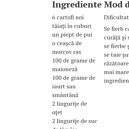
Ingrediente
Mod d
6 cartofi noi
Dificulta
tăiaţi în cuburi
Se fierb c
un piept de pui
curăţă şi 
o ceaşcă de
se fierbe
morcov ras
se taie şu
100 de grame de
răzătoare
maioneză
mai mare.
100 de grame de
ingredien
iaurt sau
smântână
2 linguriţe de
oţet
2 linguriţe de suc