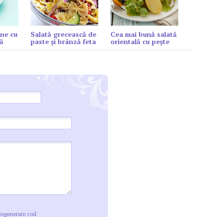
ne cu
Salată grecească de
Cea mai bună salată
ă
paste și brânză feta
orientală cu peşte
Regenerare cod