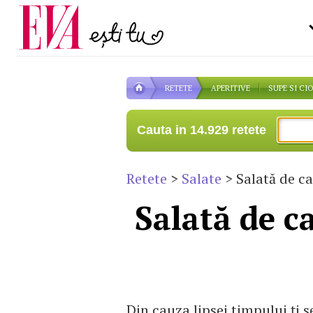
Carieră
pe măsură ce înaintezi î
Actualitate
RETETE
APERITIVE
SUPE SI CI
Cauta in 14.929 retete
Retete
>
Salate
> Salată de car
Salată de ca
Din cauza lipsei timpului ţi s