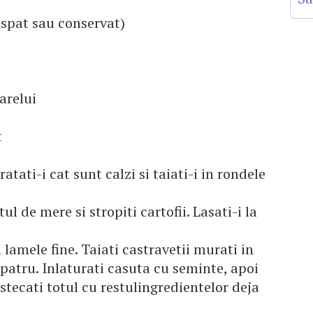
aspat sau conservat)
oarelui
t
uratati-i cat sunt calzi si taiati-i in rondele
ul de mere si stropiti cartofii. Lasati-i la
n lamele fine. Taiati castravetii murati in
patru. Inlaturati casuta cu seminte, apoi
estecati totul cu restulingredientelor deja