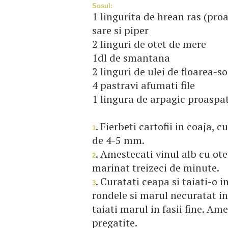
Sosul:
1 lingurita de hrean ras (pro
sare si piper
2 linguri de otet de mere
1dl de smantana
2 linguri de ulei de floarea-s
4 pastravi afumati file
1 lingura de arpagic proaspa
. Fierbeti cartofii in coaja, c
1
de 4-5 mm.
. Amestecati vinul alb cu otet
2
marinat treizeci de minute.
. Curatati ceapa si taiati-o i
3
rondele si marul necuratat in
taiati marul in fasii fine. Am
pregatite.