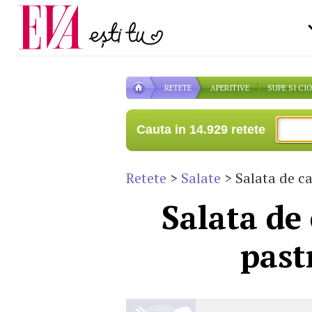
Carieră
la medic
Actualitate
RETETE
APERITIVE
SUPE SI CI
Cauta in 14.929 retete
Retete
>
Salate
> Salata de ca
Salata de 
past