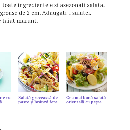
 toate ingredientele si asezonati salata.
ii groase de 2 cm. Adaugati-l salatei.
e taiat marunt.
ne cu
Salată grecească de
Cea mai bună salată
ă
paste și brânză feta
orientală cu peşte