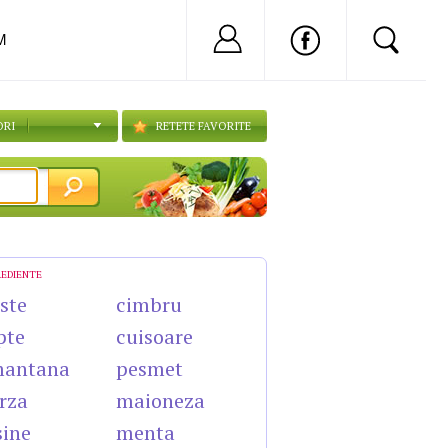
Nu ai cont?
Inregistreaza-
M
ORI
RETETE FAVORITE
REDIENTE
ste
cimbru
pte
cuisoare
mantana
pesmet
rza
maioneza
sine
menta