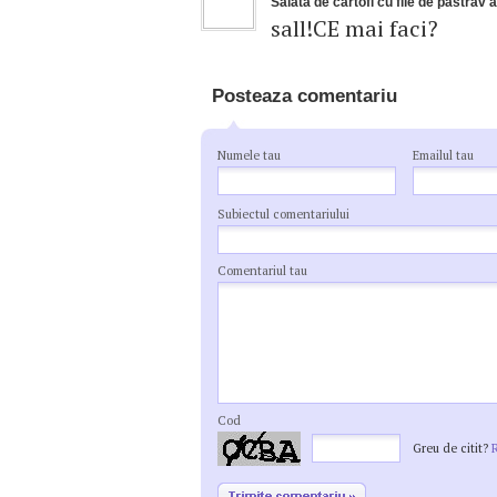
Salata de cartofi cu file de pastrav 
sall!CE mai faci?
Posteaza comentariu
Numele tau
Emailul tau
Subiectul comentariului
Comentariul tau
Cod
Greu de citit?