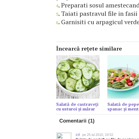
. Preparati sosul amestecand
4
. Taiati pastravul file in fas
5
. Garnisiti cu arpagicul verd
6
Încearcă reţete similare
Salată de castraveți
Salată de pepe
cu usturoi și mărar
spanac şi ment
Comentarii (1)
cri
pe 25 iul 2010, 19:52