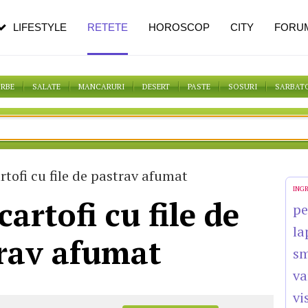
pe măsură ce înaintezi în vârstă
LIFESTYLE
RETETE
HOROSCOP
CITY
FORU
ORBE
SALATE
MANCARURI
DESERT
PASTE
SOSURI
SARBAT
rtofi cu file de pastrav afumat
ING
cartofi cu file de
pe
la
rav afumat
s
va
vi