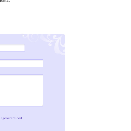
afumat
Regenerare cod