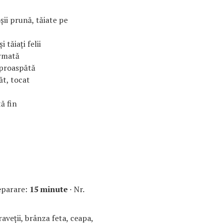
oşii prună, tăiate pe
 tăiaţi felii
ărmată
 proaspătă
ăt, tocat
ă fin
eparare:
15 minute
· Nr.
raveţii, brânza feta, ceapa,