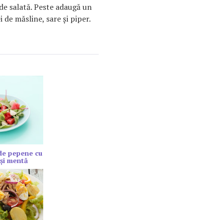
de salată. Peste adaugă un
i de măsline, sare şi piper.
de pepene cu
şi mentă