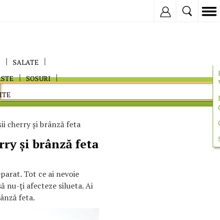
Inregistreaza
E
SALATE
ASTE
SOSURI
ITE
ii cherry şi brânză feta
rry şi brânză feta
parat. Tot ce ai nevoie
ă nu-ţi afecteze silueta. Ai
rânză feta.