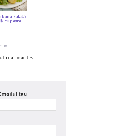
 bună salată
lă cu peşte
20:18
uta cat mai des.
Emailul tau