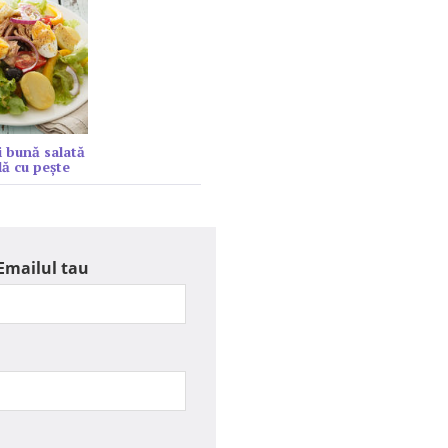
 bună salată
lă cu peşte
Emailul tau