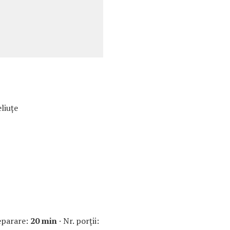
liuţe
eparare:
20 min
· Nr. porţii: