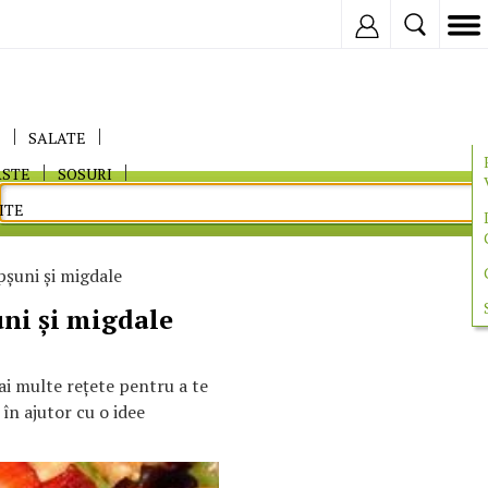
Inregistreaza
E
SALATE
ASTE
SOSURI
ITE
pşuni şi migdale
uni şi migdale
mai multe reţete pentru a te
 în ajutor cu o idee