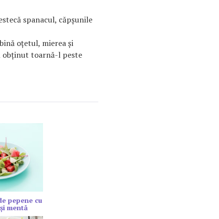
estecă spanacul, căpşunile
ină oţetul, mierea şi
l obţinut toarnă-l peste
de pepene cu
şi mentă