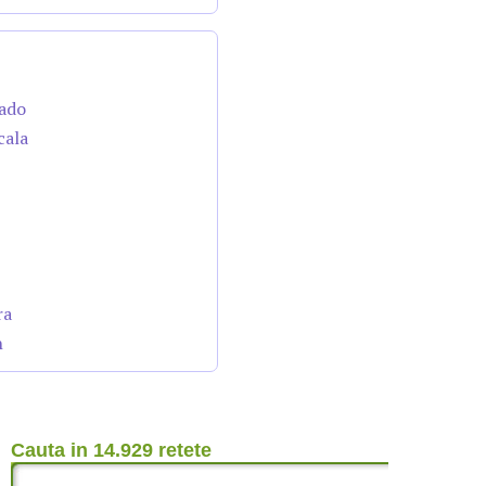
cado
cala
ra
n
Cauta in 14.929 retete