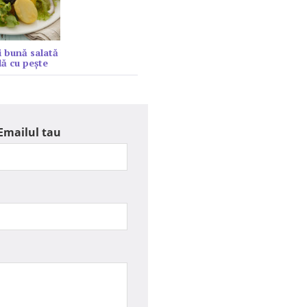
 bună salată
lă cu peşte
Emailul tau