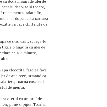
e cu doua linguri de ulei de
cepele, decojite si tocate,
fire de menta, taiata fin,
imen, iar dupa aceea sareaza
ozitie vei face chiftelute de
upa ce s-au calit, scurge-le
 tigaie o lingura cu ulei de
le timp de 4-5 minute,
 alta.
apa clocotita, fasolea fava,
 jet de apa rece, urmand ca
 salatiera, toarna cuscusul,
estul de menta.
aza otetul cu un praf de
himen; pune si piper. Toarna