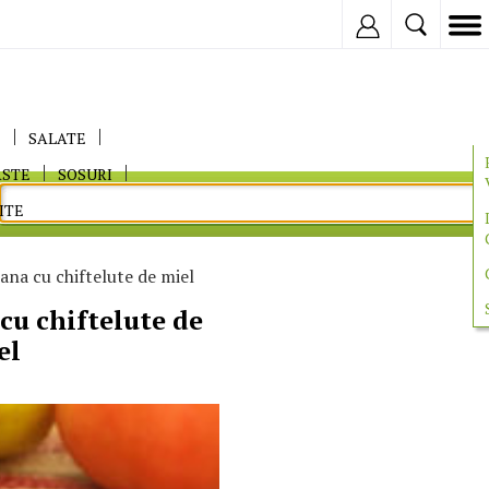
Inregistreaza
E
SALATE
ASTE
SOSURI
ITE
ana cu chiftelute de miel
cu chiftelute de
el