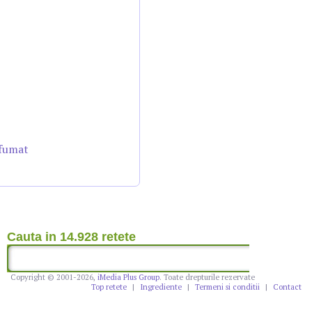
afumat
Cauta in 14.928 retete
Copyright © 2001-2026,
iMedia Plus Group
. Toate drepturile rezervate
Top retete
|
Ingrediente
|
Termeni si conditii
|
Contact