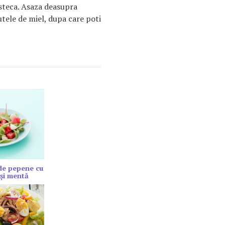
esteca. Asaza deasupra
utele de miel, dupa care poti
de pepene cu
şi mentă