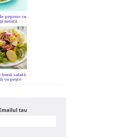
de pepene cu
şi mentă
 bună salată
lă cu peşte
Emailul tau