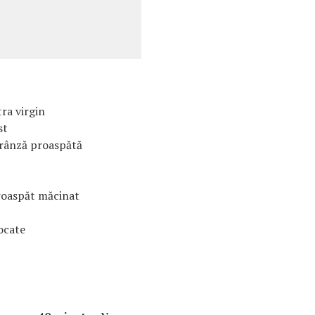
tra virgin
st
rânză proaspătă
proaspăt măcinat
ocate