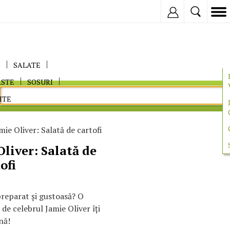
Inregistreaza
E
SALATE
ASTE
SOSURI
ITE
mie Oliver: Salată de cartofi
Oliver: Salată de
ofi
preparat şi gustoasă? O
de celebrul Jamie Oliver îţi
nă!