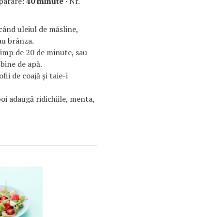
parare:
40 minute
· Nr.
ând uleiul de măsline,
au brânza.
 timp de 20 de minute, sau
 bine de apă.
ii de coajă şi taie-i
oi adaugă ridichiile, menta,