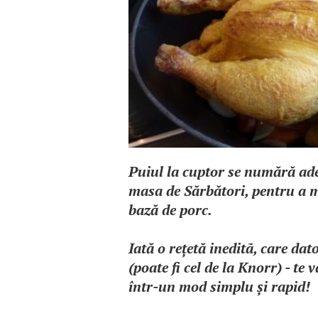
Puiul la cuptor se numără ade
masa de Sărbători, pentru a ma
bază de porc.
Iată o reţetă ineditã, care dat
(poate fi cel de la Knorr) - te
într-un mod simplu şi rapid!