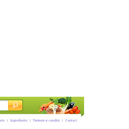
tete
|
Ingrediente
|
Termeni si conditii
|
Contact