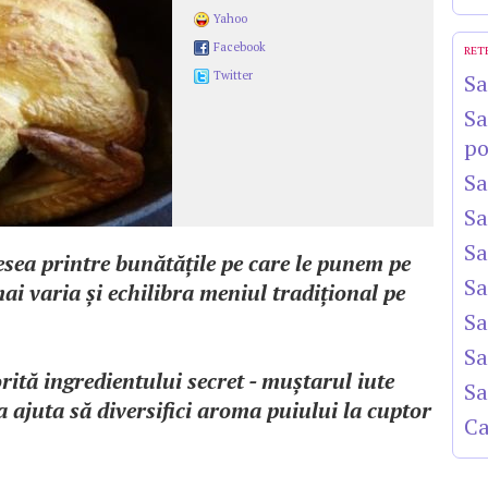
Yahoo
Facebook
RET
Twitter
Sa
Sa
po
Sa
Sa
Sa
sea printre bunătăţile pe care le punem pe
Sa
i varia şi echilibra meniul tradiţional pe
Sa
Sa
orită ingredientului secret - muştarul iute
Sa
 va ajuta să diversifici aroma puiului la cuptor
Ca