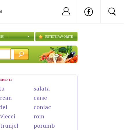
Nu ai cont?
Inregistreaza-
M
ORI
RETETE FAVORITE
REDIENTE
ta
salata
rcan
caise
dei
coniac
vlecei
rom
trunjel
porumb