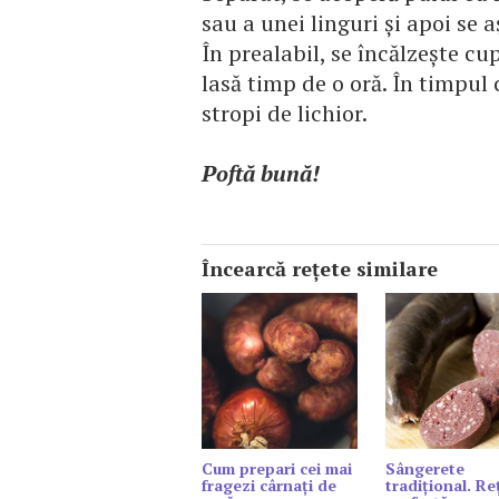
sau a unei linguri şi apoi se 
În prealabil, se încălzeşte cu
lasă timp de o oră. În timpul 
stropi de lichior.
Poftă bună!
Încearcă reţete similare
Cum prepari cei mai
Sângerete
fragezi cârnați de
tradițional. Re