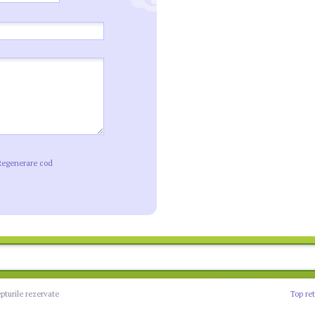
Regenerare cod
epturile rezervate
Top re