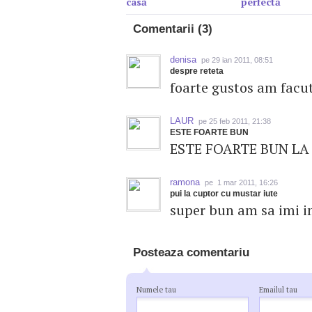
casă
perfectă
Comentarii (3)
denisa
pe 29 ian 2011, 08:51
despre reteta
foarte gustos am facut
LAUR
pe 25 feb 2011, 21:38
ESTE FOARTE BUN
ESTE FOARTE BUN LA
ramona
pe 1 mar 2011, 16:26
pui la cuptor cu mustar iute
super bun am sa imi im
Posteaza comentariu
Numele tau
Emailul tau