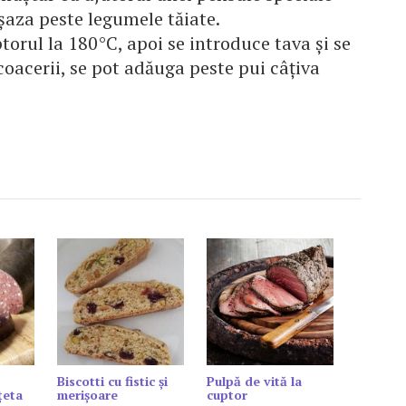
aşaza peste legumele tăiate.
ptorul la 180°C, apoi se introduce tava şi se
coacerii, se pot adăuga peste pui câţiva
Biscotti cu fistic şi
Pulpă de vită la
țeta
merişoare
cuptor