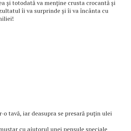
ea şi totodată va menţine crusta crocantă şi
zultatul îi va surprinde şi îi va încânta cu
iliei!
r-o tavă, iar deasupra se presară puţin ulei
muştar cu ajutorul unei pensule speciale