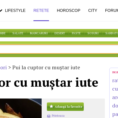
pe măsură ce înaintezi în vârstă
LIFESTYLE
RETETE
HOROSCOP
CITY
FORU
ORBE
SALATE
MANCARURI
DESERT
PASTE
SOSURI
SARBAT
ori
> Pui la cuptor cu muştar iute
ING
or cu muştar iute
ra
cu
ar
do
Adaugă la favorite
pa
Printeaza