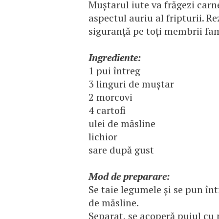
Muştarul iute va frăgezi carn
aspectul auriu al fripturii. Re
siguranţă pe toţi membrii fam
Ingrediente:
1 pui întreg
3 linguri de muştar
2 morcovi
4 cartofi
ulei de măsline
lichior
sare după gust
Mod de preparare:
Se taie legumele şi se pun înt
de măsline.
Separat, se acoperă puiul cu 