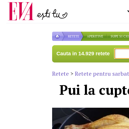
Carieră
la medic
Actualitate
RETETE
APERITIVE
SUPE SI CI
Cauta in 14.929 retete
Retete
>
Retete pentru sarbat
Pui la cupt