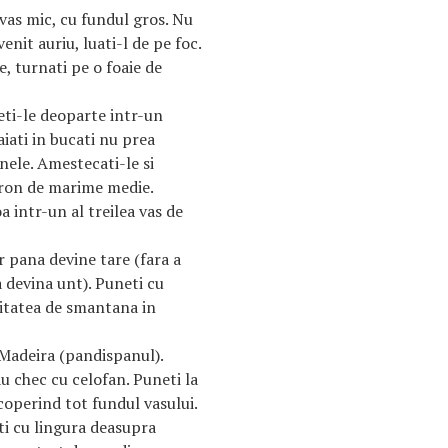
vas mic, cu fundul gros. Nu
nit auriu, luati-l de pe foc.
, turnati pe o foaie de
eti-le deoparte intr-un
iati in bucati nu prea
nele. Amestecati-le si
tron de marime medie.
a intr-un al treilea vas de
 pana devine tare (fara a
a devina unt). Puneti cu
titatea de smantana in
l Madeira (pandispanul).
u chec cu celofan. Puneti la
coperind tot fundul vasului.
eti cu lingura deasupra