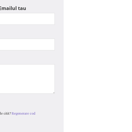
Emailul tau
e citit?
Regenerare cod