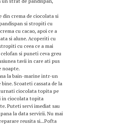
a un strat de pandispan,
 din crema de ciocolata si
pandispan si stropiti cu
 crema cu cacao, apoi ce a
ta si alune. Acoperiti cu
stropiti cu ceea ce a mai
 celofan si puneti ceva greu
iunea tavii in care ati pus
te noapte.
asa la bain-marine intr-un
 bine. Scoateti cassata de la
turnati ciocolata topita pe
 in ciocolata topita
te. Puteti servi imediat sau
pana la data servirii. Nu mai
parare reusita si...Pofta