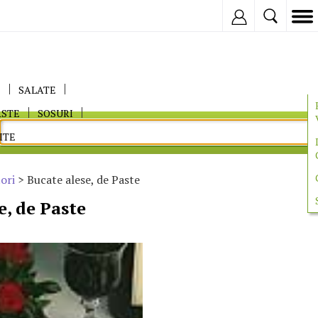
Inregistreaza
E
SALATE
ASTE
SOSURI
ITE
ori
> Bucate alese, de Paste
e, de Paste