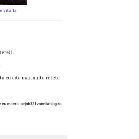
e vită la
tete!!
9
ta cu cite mai multe retete
te cu macris pejob321vannilablog.ro