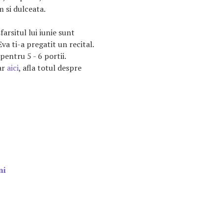
 si dulceata.
farsitul lui iunie sunt
va ti-a pregatit un recital.
pentru 5 - 6 portii.
iar
aici
, afla totul despre
ni