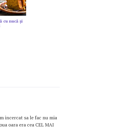
ă cu nucă și
l
m incercat sa le fac nu mia
a doua oara era cea CEL MAI