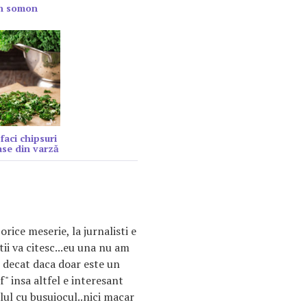
in somon
faci chipsuri
se din varză
 orice meserie, la jurnalisti e
tii va citesc...eu una nu am
" decat daca doar este un
sf" insa altfel e interesant
ul cu busuiocul..nici macar