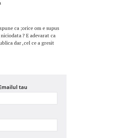
a
pune ca ;orice om e supus
 niciodata ? E adevarat ca
blica dar ,cel ce a gresit
Emailul tau