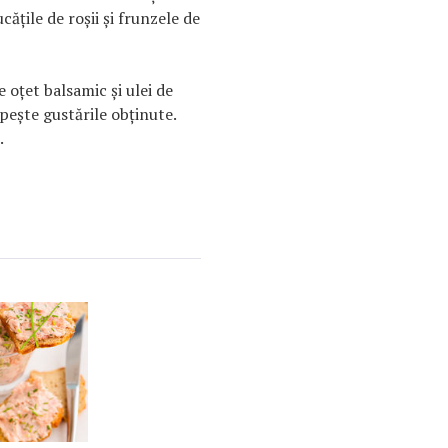
ăţile de roşii şi frunzele de
 oţet balsamic şi ulei de
peşte gustările obţinute.
.