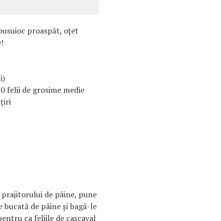
busuioc proaspăt, oţet
!
i)
0 felii de grosime medie
ţiri
prajitorului de pâine, pune
re bucată de pâine şi bagă-le
ntru ca feliile de caşcaval