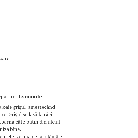
toare
eparare:
15 minute
 ploaie grişul, amestecând
e. Grişul se lasă la răcit.
toarnă câte puţin din uleiul
niza bine.
entele, zeama de la o lămâie