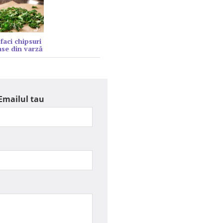
faci chipsuri
se din varză
Emailul tau