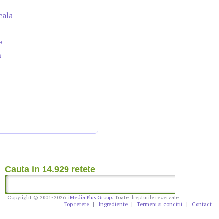
cala
a
n
Cauta in 14.929 retete
Copyright © 2001-2026,
iMedia Plus Group
. Toate drepturile rezervate
Top retete
|
Ingrediente
|
Termeni si conditii
|
Contact