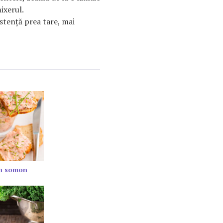
ixerul.
istenţă prea tare, mai
in somon