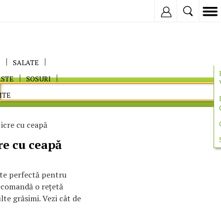
Inregistreaza
E
SALATE
ASTE
SOSURI
ITE
 icre cu ceapă
re cu ceapă
ste perfectă pentru
 recomandă o reţetă
lte grăsimi. Vezi cât de