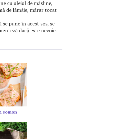
ne cu uleiul de măsline,
amă de lămâie, mărar tocat
 se pune în acest sos, se
menteză dacă este nevoie.
in somon