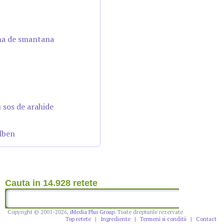
ema de smantana
u sos de arahide
lben
Cauta in 14.928 retete
Copyright © 2001-2026,
iMedia Plus Group
. Toate drepturile rezervate
Top retete
|
Ingrediente
|
Termeni si conditii
|
Contact