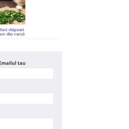
faci chipsuri
se din varză
Emailul tau