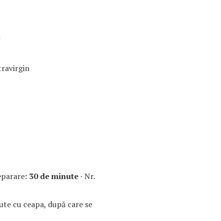
i
travirgin
eparare:
30 de minute
· Nr.
ute cu ceapa, după care se