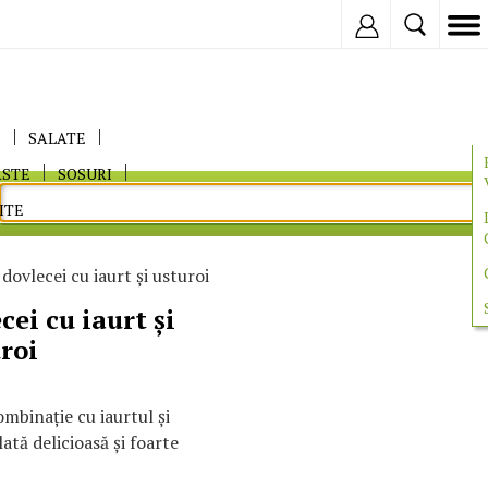
Inregistreaza
E
SALATE
ASTE
SOSURI
ITE
dovlecei cu iaurt și usturoi
cei cu iaurt și
roi
combinație cu iaurtul și
ată delicioasă și foarte