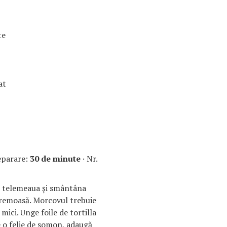
te
at
eparare:
30 de minute
· Nr.
u telemeaua şi smântâna
cremoasă. Morcovul trebuie
mici. Unge foile de tortilla
e o felie de somon, adaugă