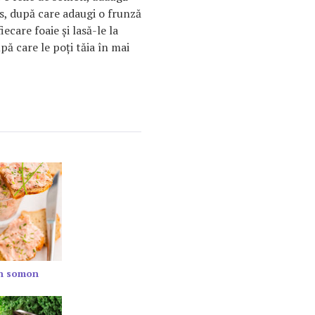
s, după care adaugi o frunză
ecare foaie şi lasă-le la
pă care le poţi tăia în mai
in somon