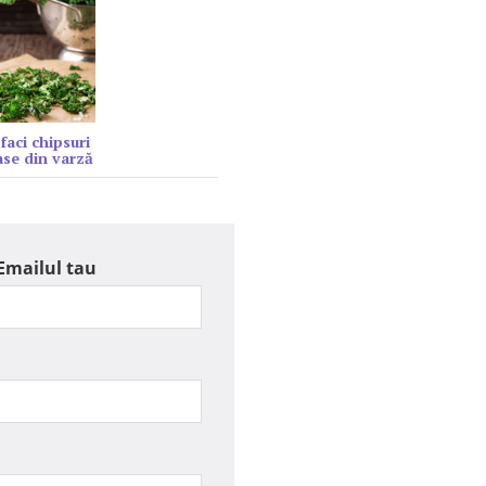
faci chipsuri
se din varză
Emailul tau