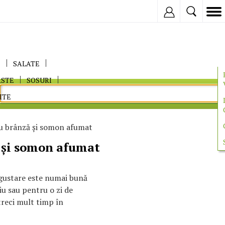
Inregistreaza
E
SALATE
ASTE
SOSURI
ITE
u brânză şi somon afumat
 şi somon afumat
 gustare este numai bună
iu sau pentru o zi de
treci mult timp în