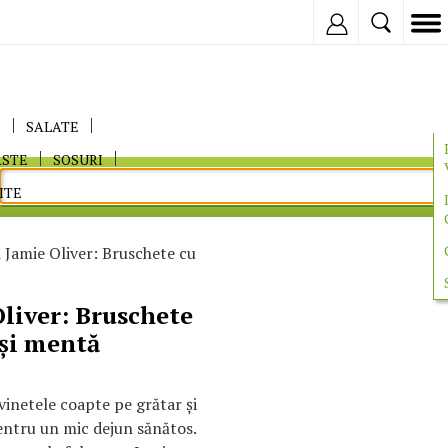
Inregistreaza
E
SALATE
ASTE
SOSURI
ITE
i Jamie Oliver: Bruschete cu
Oliver: Bruschete
 şi mentă
vinetele coapte pe grătar şi
ntru un mic dejun sănătos.