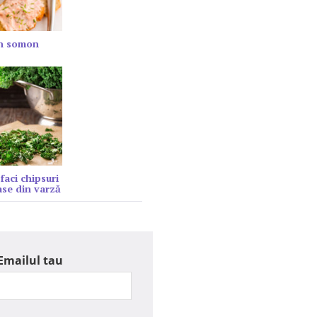
in somon
faci chipsuri
se din varză
Emailul tau