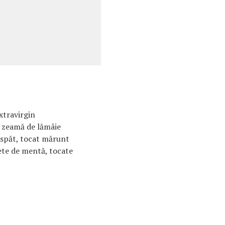
extravirgin
u zeamă de lămâie
oaspăt, tocat mărunt
ete de mentă, tocate