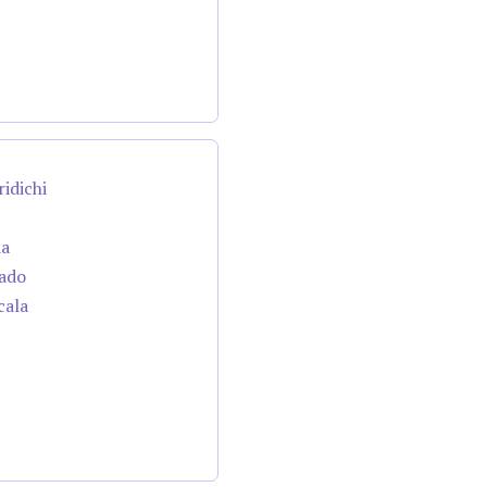
ridichi
da
cado
cala