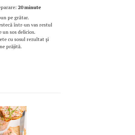
eparare:
20 minute
pun pe grătar.
estecă într-un vas restul
 un sos delicios.
ete cu sosul rezultat şi
ne prăjită.