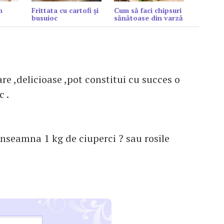
n
Frittata cu cartofi și
Cum să faci chipsuri
busuioc
sănătoase din varză
e ,delicioase ,pot constitui cu succes o
c .
inseamna 1 kg de ciuperci ? sau rosile