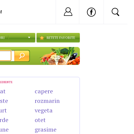
Nu ai cont?
Inregistreaza-
M
ORI
RETETE FAVORITE
REDIENTE
cat
capere
ste
rozmarin
urt
vegeta
rde
otet
une
grasime