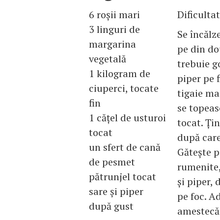
6 roşii mari
Dificulta
3 linguri de
Se încălze
margarina
pe din do
vegetală
trebuie go
1 kilogram de
piper pe f
ciuperci, tocate
tigaie ma
fin
se topeas
1 căţel de usturoi
tocat. Ţi
tocat
după care
un sfert de cană
Găteşte p
de pesmet
rumenite,
pătrunjel tocat
şi piper,
sare şi piper
pe foc. A
după gust
amestecă