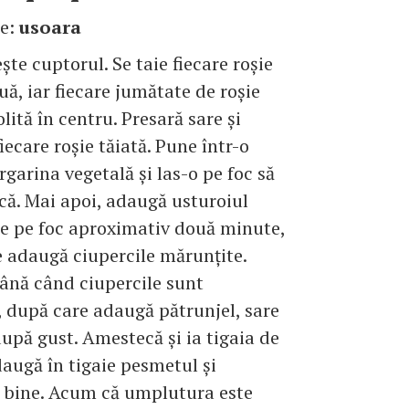
te:
usoara
şte cuptorul. Se taie fiecare roşie
uă, iar fiecare jumătate de roşie
lită în centru. Presară sare şi
iecare roşie tăiată. Pune într-o
rgarina vegetală şi las-o pe foc să
că. Mai apoi, adaugă usturoiul
ne pe foc aproximativ două minute,
 adaugă ciupercile mărunţite.
ână când ciupercile sunt
 după care adaugă pătrunjel, sare
 după gust. Amestecă şi ia tigaia de
daugă în tigaie pesmetul şi
 bine. Acum că umplutura este