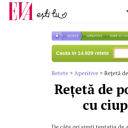
Carieră
pe măsură ce înaintezi î
Actualitate
RETETE
APERITIVE
SUPE SI CI
Cauta in 14.929 retete
Retete
>
Aperitive
> Reţetă de
Reţetă de p
cu ciup
De câte ori simţi tentaţia de 