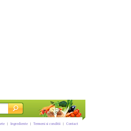
tete
|
Ingrediente
|
Termeni si conditii
|
Contact