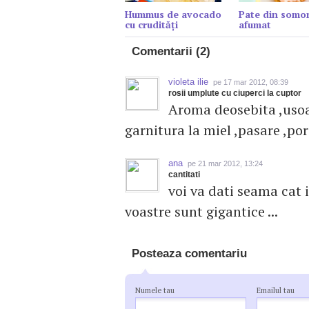
Hummus de avocado
Pate din somo
cu crudități
afumat
Comentarii (2)
violeta ilie
pe 17 mar 2012, 08:39
rosii umplute cu ciuperci la cuptor
Aroma deosebita ,usoar
garnitura la miel ,pasare ,por
ana
pe 21 mar 2012, 13:24
cantitati
voi va dati seama cat 
voastre sunt gigantice ...
Posteaza comentariu
Numele tau
Emailul tau