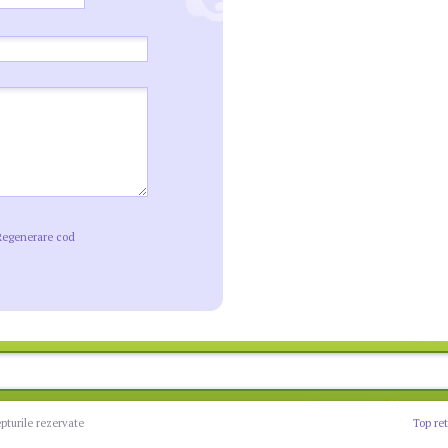
Regenerare cod
epturile rezervate
Top re