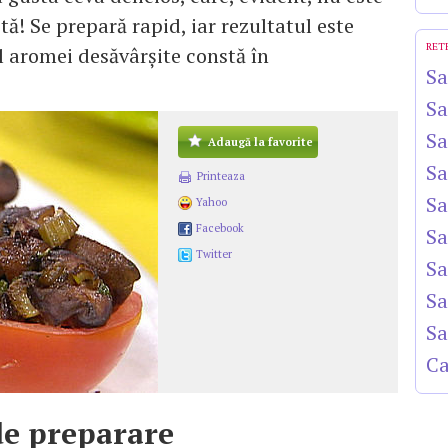
tă! Se prepară rapid, iar rezultatul este
RET
l aromei desăvârşite constă în
Sa
Sa
Sa
Adaugă la favorite
Sa
Printeaza
Sa
Yahoo
Facebook
Sa
Twitter
Sa
Sa
Sa
Ca
e preparare