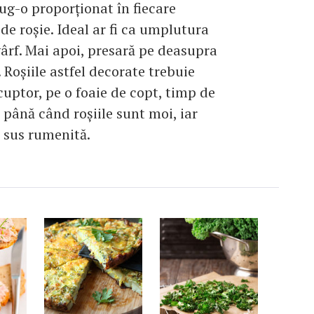
ug-o proporţionat în fiecare
de roşie. Ideal ar fi ca umplutura
 vârf. Mai apoi, presară pe deasupra
 Roşiile astfel decorate trebuie
 cuptor, pe o foaie de copt, timp de
 până când roşiile sunt moi, iar
 sus rumenită.