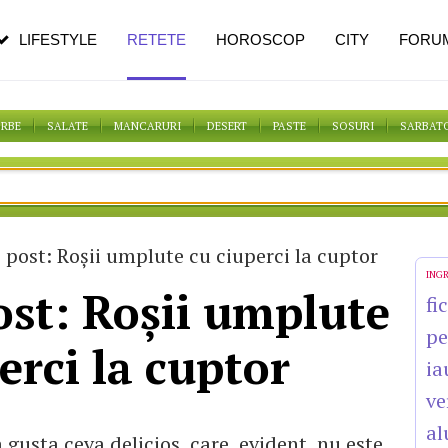
n vârstă
de dureroasă este investigația
LIFESTYLE
RETETE
HOROSCOP
CITY
FORU
ORBE
SALATE
MANCARURI
DESERT
PASTE
SOSURI
SARBAT
 post: Roşii umplute cu ciuperci la cuptor
ING
ost: Roşii umplute
fi
pe
erci la cuptor
ia
ve
al
a gusta ceva delicios, care, evident, nu este