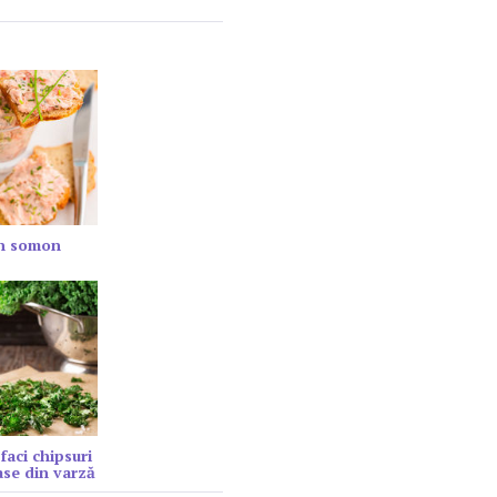
in somon
faci chipsuri
se din varză