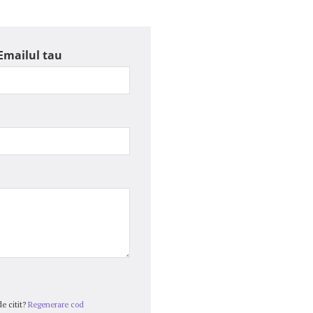
Emailul tau
e citit?
Regenerare cod