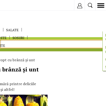
Inregistreaza
E
SALATE
ASTE
SOSURI
ITE
opt cu brânză şi unt
 brânză şi unt
mără printre deliciile
şi altfel!