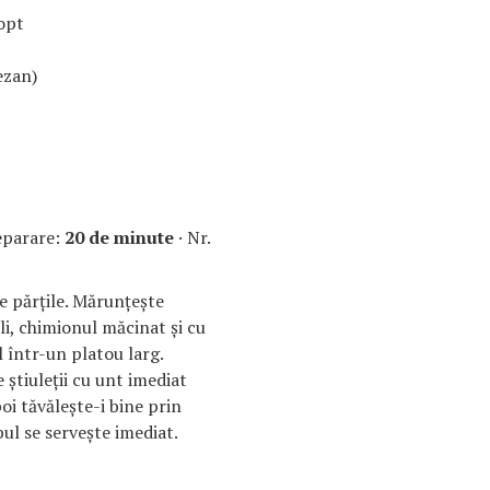
opt
ezan)
eparare:
20 de minute
· Nr.
e părţile. Mărunţeşte
ili, chimionul măcinat şi cu
 într-un platou larg.
ştiuleţii cu unt imediat
poi tăvăleşte-i bine prin
l se serveşte imediat.