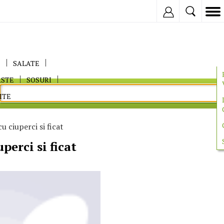
Inregistreaza
E
SALATE
ASTE
SOSURI
ITE
u ciuperci si ficat
perci si ficat