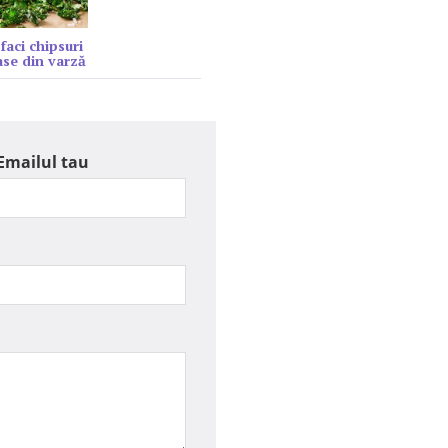
faci chipsuri
se din varză
Emailul tau