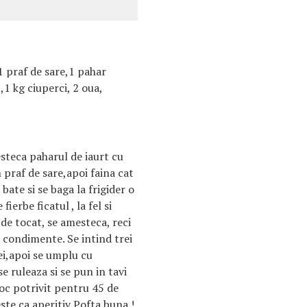
 1 praf de sare,1 pahar
 ,1 kg ciuperci, 2 oua,
esteca paharul de iaurt cu
n praf de sare,apoi faina cat
bate si se baga la frigider o
ierbe ficatul , la fel si
 de tocat, se amesteca, reci
e, condimente. Se intind trei
lei,apoi se umplu cu
se ruleaza si se pun in tavi
foc potrivit pentru 45 de
este ca aperitiv Pofta buna !