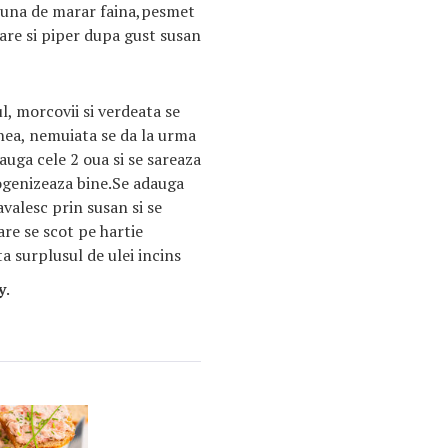
i una de marar faina,pesmet
sare si piper dupa gust susan
l, morcovii si verdeata se
nea, nemuiata se da la urma
uga cele 2 oua si se sareaza
ogenizeaza bine.Se adauga
avalesc prin susan si se
are se scot pe hartie
a surplusul de ulei incins
y
.