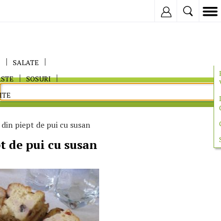
Inregistreaza
E
SALATE
ASTE
SOSURI
ITE
 din piept de pui cu susan
t de pui cu susan