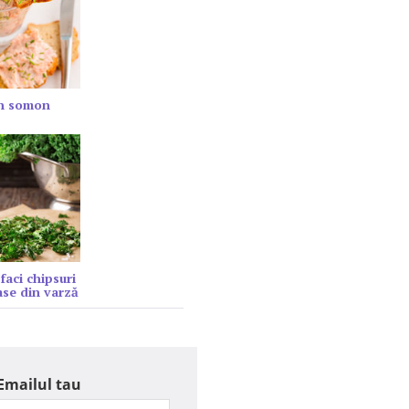
in somon
faci chipsuri
se din varză
Emailul tau