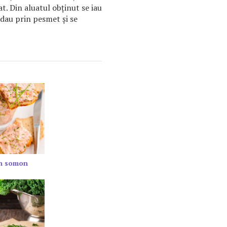
at. Din aluatul obţinut se iau
e dau prin pesmet şi se
in somon