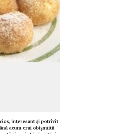
os, interesant şi potrivit
până acum erai obişnuită