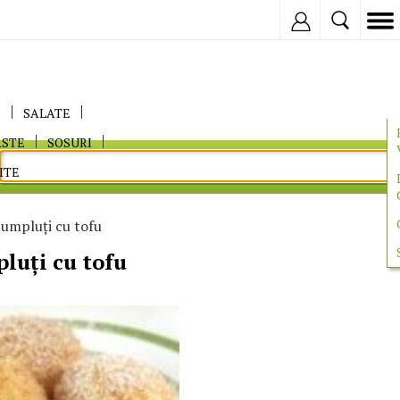
Inregistreaza
E
SALATE
ASTE
SOSURI
ITE
umpluţi cu tofu
luţi cu tofu