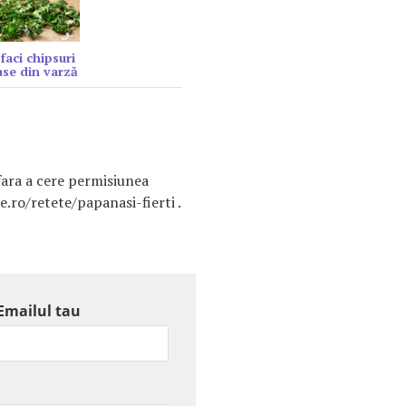
faci chipsuri
se din varză
fara a cere permisiunea
.ro/retete/papanasi-fierti .
Emailul tau