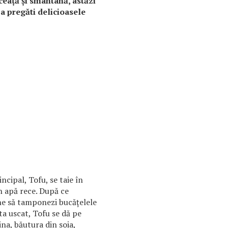
ceaţă şi smântână, astăzi
a pregăti delicioasele
ncipal, Tofu, se taie în
în apă rece. După ce
ine să tamponezi bucăţelele
ta uscat, Tofu se dă pe
ina, băutura din soia,