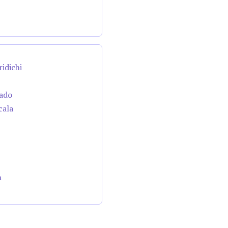
ridichi
cado
cala
n