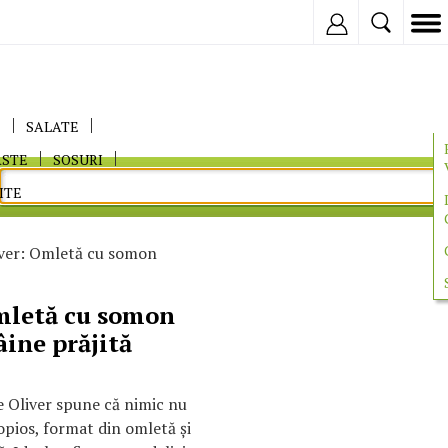
Inregistreaza
E
SALATE
ASTE
SOSURI
ITE
iver: Omletă cu somon
mletă cu somon
ine prăjită
e Oliver spune că nimic nu
pios, format din omletă şi