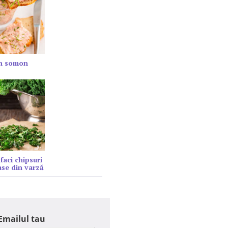
in somon
faci chipsuri
se din varză
Emailul tau