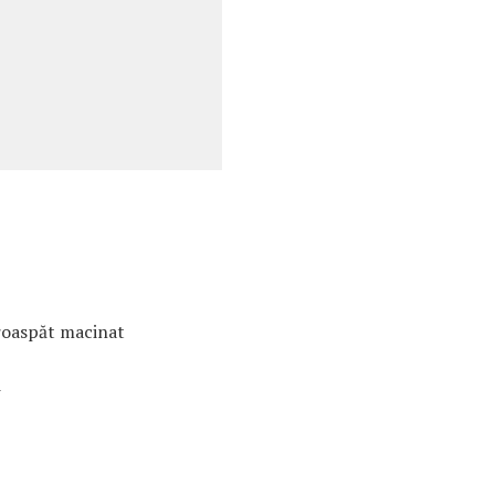
proaspăt macinat
i