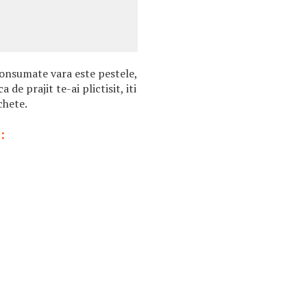
onsumate vara este pestele,
 de prajit te-ai plictisit, iti
chete.
: