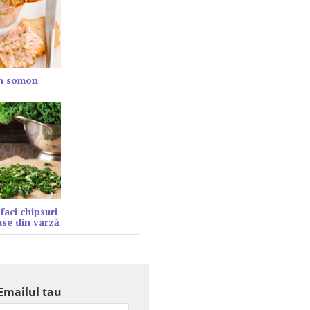
in somon
faci chipsuri
se din varză
Emailul tau