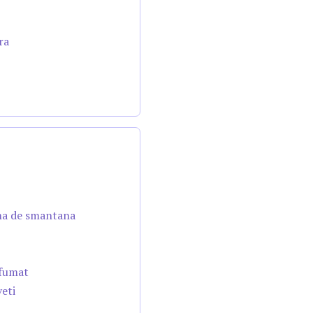
ra
ema de smantana
afumat
veti