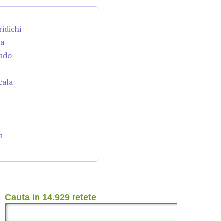
ridichi
da
cado
cala
a
Cauta in 14.929 retete