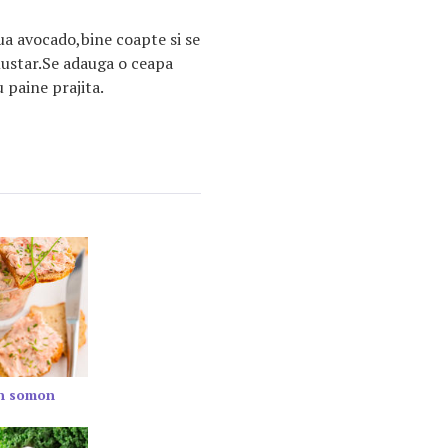
ua avocado,bine coapte si se
mustar.Se adauga o ceapa
u paine prajita.
in somon