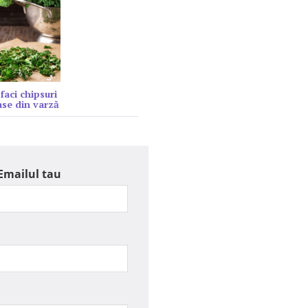
faci chipsuri
se din varză
Emailul tau