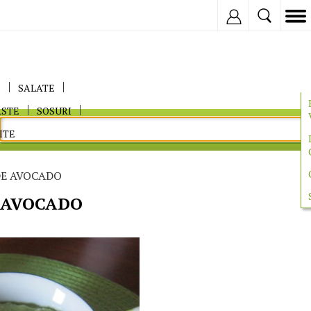
Inregistreaza
E
SALATE
ASTE
SOSURI
ITE
DE AVOCADO
 AVOCADO