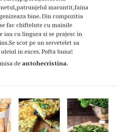
metul,patrunjelul maruntit,faina
genizeaza bine. Din compozitia
se fac chiftelute cu mainile
e iau cu lingura si se prajesc in
ins.Se scot pe un servetelet sa
uleiul in exces. Pofta buna!
imisa de
antohecristina
.