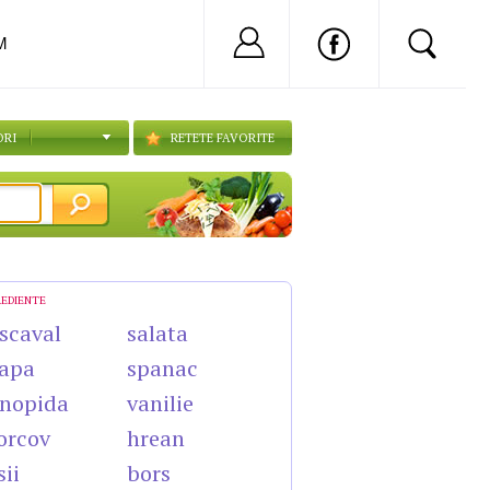
Nu ai cont?
Inregistreaza-
M
ORI
RETETE FAVORITE
REDIENTE
scaval
salata
apa
spanac
nopida
vanilie
orcov
hrean
sii
bors