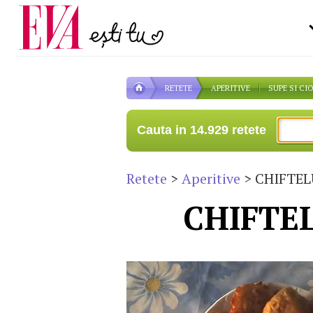
Carieră
la medic
Actualitate
RETETE
APERITIVE
SUPE SI CI
Cauta in 14.929 retete
Retete
>
Aperitive
> CHIFTEL
CHIFTEL