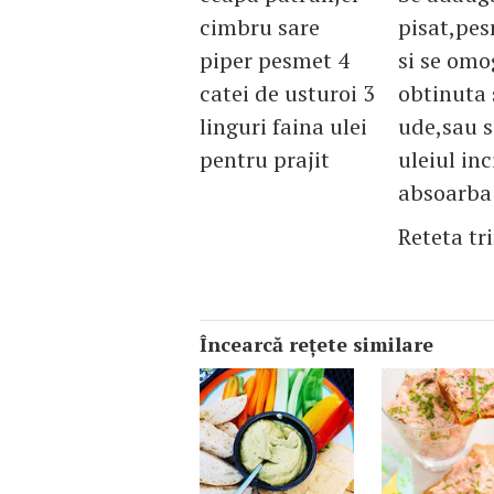
cimbru sare
pisat,pes
piper pesmet 4
si se omo
catei de usturoi 3
obtinuta 
linguri faina ulei
ude,sau s
pentru prajit
uleiul inc
absoarba 
Reteta tr
Încearcă reţete similare