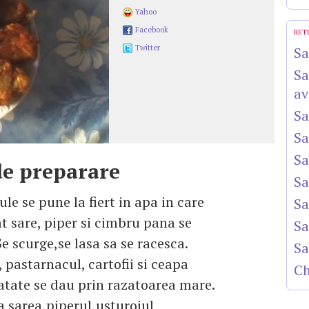
Yahoo
Facebook
RET
Twitter
Sa
Sa
av
Sa
Sa
Sa
e preparare
Sa
ule se pune la fiert in apa in care
Sa
t sare, piper si cimbru pana se
Sa
e scurge,se lasa sa se racesca.
Sa
 pastarnacul, cartofii si ceapa
Ch
atate se dau prin razatoarea mare.
 sarea,piperul,usturoiul