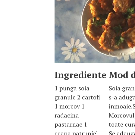
Ingrediente
Mod d
1 punga soia
Soia gran
granule 2 cartofi
s-a aduga
1 morcov 1
inmoaie.S
radacina
Morcovul,
pastarnac 1
toate cur
ceapa patrunjel
Se adauga