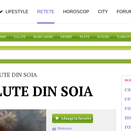
pe măsură ce înaintezi în vârstă
LIFESTYLE
RETETE
HOROSCOP
CITY
FORU
ORBE
SALATE
MANCARURI
DESERT
PASTE
SOSURI
SARBAT
UTE DIN SOIA
ING
UTE DIN SOIA
ca
ce
co
m
Adaugă la favorite
ro
Printeaza