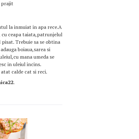
 prajit
tul la inmuiat in apa rece.A
a cu ceapa taiata,patrunjelul
l pisat. Trebuie sa se obtina
 adauga boiaua,sarea si
e uleiul,cu mana umeda se
sc in uleiul incins.
atat calde cat si reci.
nica22
.