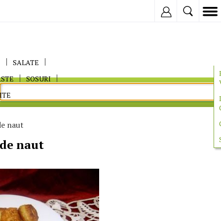
Inregistreaza
E
SALATE
ASTE
SOSURI
ITE
de naut
 de naut