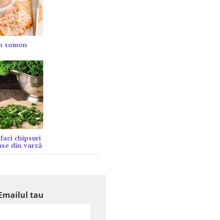
in somon
faci chipsuri
se din varză
Emailul tau