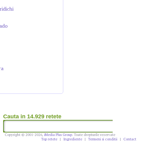
ridichi
cado
ra
Cauta in 14.929 retete
Copyright © 2001-2026,
iMedia Plus Group
. Toate drepturile rezervate
Top retete
|
Ingrediente
|
Termeni si conditii
|
Contact