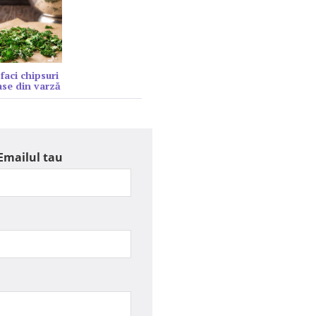
faci chipsuri
se din varză
Emailul tau