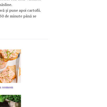
măsline.
vă şi pune apoi cartofii.
 30 de minute până se
in somon