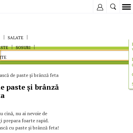
Inregistreaza
E
SALATE
ASTE
SOSURI
ITE
ască de paste și brânză feta
e paste și brânză
ta
 cină, nu ai nevoie de
ți prepara foarte rapid.
scă cu paste și brânză feta!