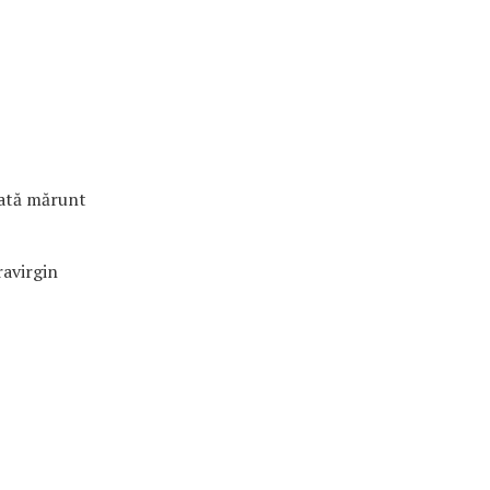
iată mărunt
ravirgin