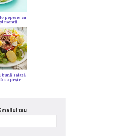
de pepene cu
şi mentă
 bună salată
lă cu peşte
Emailul tau