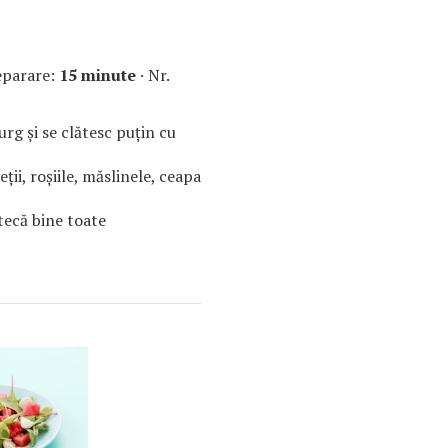
eparare:
15 minute
· Nr.
urg și se clătesc puțin cu
ii, roșiile, măslinele, ceapa
tecă bine toate