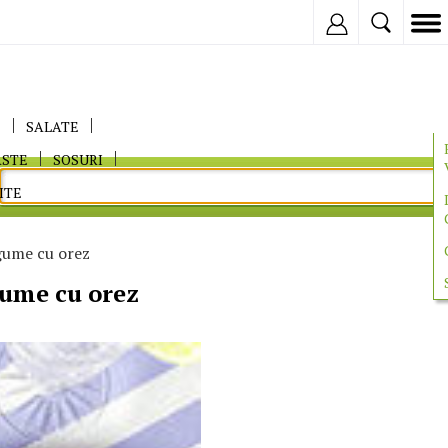
Inregistreaza
E
SALATE
ASTE
SOSURI
ITE
gume cu orez
gume cu orez