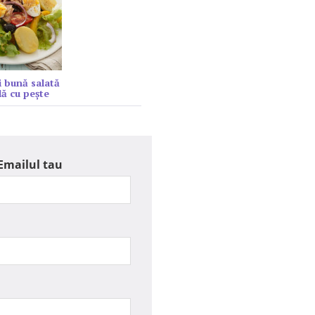
 bună salată
lă cu peşte
Emailul tau