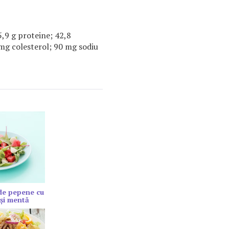
5,9 g proteine; 42,8
 mg colesterol; 90 mg sodiu
de pepene cu
şi mentă