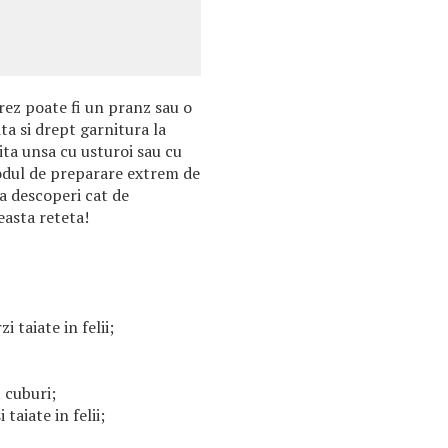
rez poate fi un pranz sau o
ita si drept garnitura la
ita unsa cu usturoi sau cu
odul de preparare extrem de
 sa descoperi cat de
easta reteta!
i taiate in felii;
t cuburi;
taiate in felii;