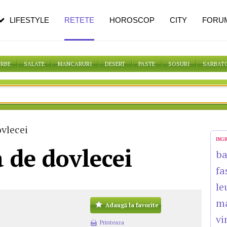
pe măsură ce înaintezi în vârstă
LIFESTYLE
RETETE
HOROSCOP
CITY
FORU
ORBE
SALATE
MANCARURI
DESERT
PASTE
SOSURI
SARBAT
vlecei
ING
a de dovlecei
b
fa
le
m
Adaugă la favorite
vi
Printeaza