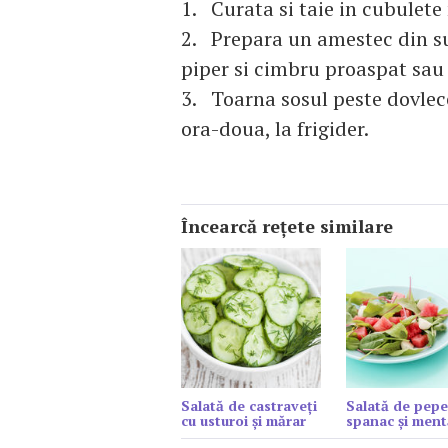
1. Curata si taie in cubulete 
2. Prepara un amestec din suc
piper si cimbru proaspat sau
3. Toarna sosul peste dovlecei
ora-doua, la frigider.
Încearcă reţete similare
Salată de castraveți
Salată de pepe
cu usturoi și mărar
spanac şi ment