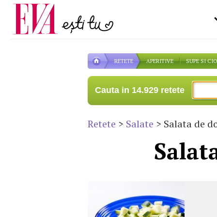
Carieră
la medic
Actualitate
RETETE
APERITIVE
SUPE SI CI
Cauta in 14.929 retete
Retete
>
Salate
> Salata de do
Salat