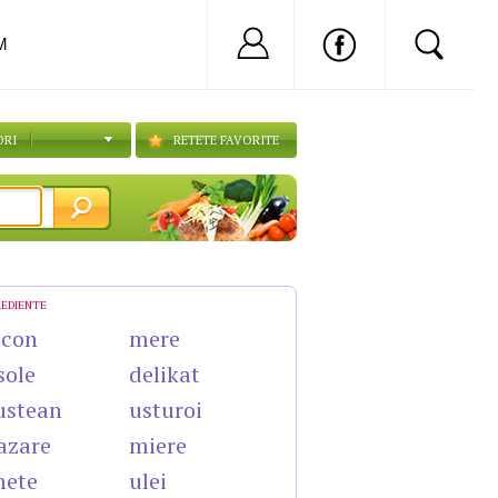
Nu ai cont?
Inregistreaza-
M
ORI
RETETE FAVORITE
REDIENTE
acon
mere
sole
delikat
ustean
usturoi
azare
miere
nete
ulei