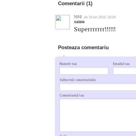
Comentarii (1)
NINI
pe 10 iun 2010, 10:24
salate
Superrrrrrr!!!!!!
Posteaza comentariu
Numele tau
Emailul tau
Subiectul comentariului
Comentariul tau