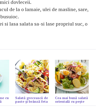
mici dovleceii.
ul de la o lamaie, ulei de masline, sare,
 busuioc.
 si lasa salata sa-si lase propriul suc, o
ne cu
Salată grecească de
Cea mai bună salată
ă
paste și brânză feta
orientală cu peşte