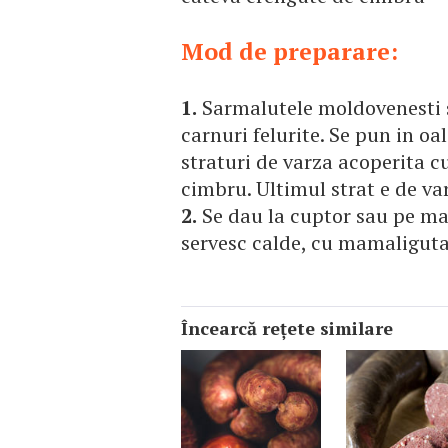
Mod de preparare:
1.
Sarmalutele moldovenesti se
carnuri felurite. Se pun in o
straturi de varza acoperita cu 
cimbru. Ultimul strat e de va
2.
Se dau la cuptor sau pe ma
servesc calde, cu mamaliguta
Încearcă reţete similare