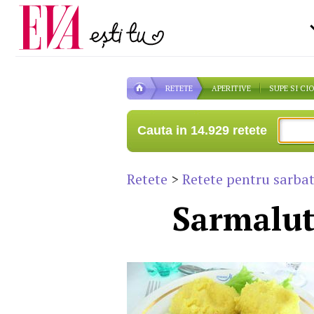
Carieră
pe măsură ce înaintezi î
Actualitate
RETETE
APERITIVE
SUPE SI CI
Cauta in 14.929 retete
Retete
>
Retete pentru sarbat
Sarmalut