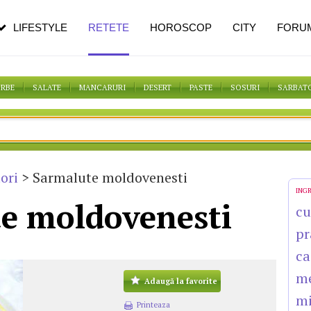
n vârstă
de dureroasă este investigația
LIFESTYLE
RETETE
HOROSCOP
CITY
FORU
ORBE
SALATE
MANCARURI
DESERT
PASTE
SOSURI
SARBAT
ori
> Sarmalute moldovenesti
ING
e moldovenesti
cu
pr
ca
m
Adaugă la favorite
mi
Printeaza