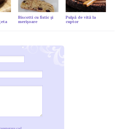
Biscotti cu fistic şi
Pulpă de vită la
țeta
merişoare
cuptor
Regenerare cod