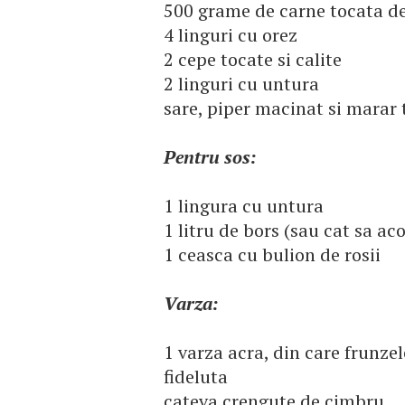
500 grame de carne tocata d
4 linguri cu orez
2 cepe tocate si calite
2 linguri cu untura
sare, piper macinat si marar 
Pentru sos:
1 lingura cu untura
1 litru de bors (sau cat sa ac
1 ceasca cu bulion de rosii
Varza:
1 varza acra, din care frunze
fideluta
cateva crengute de cimbru