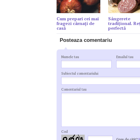
Cum prepari cei mai
Sângerete
fragezi cârnați de
tradițional. Re
casă
perfectă
Posteaza comentariu
Numele tau
Emailul tau
Subiectul comentariului
Comentariul tau
Cod
Greu de citit?