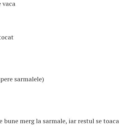
e vaca
tocat
opere sarmalele)
le bune merg la sarmale, iar restul se toaca