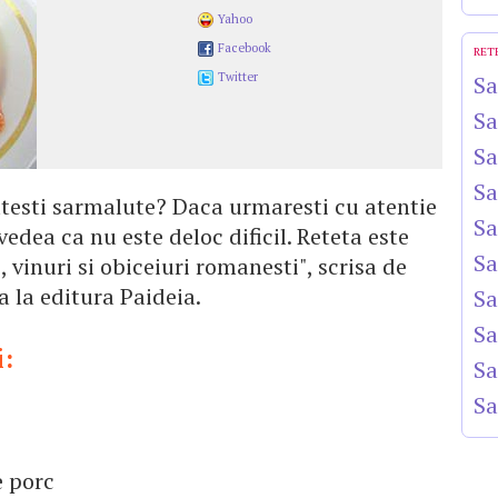
Yahoo
Facebook
RET
Twitter
Sa
Sa
Sa
Sa
atesti sarmalute? Daca urmaresti cu atentie
Sa
vedea ca nu este deloc dificil. Reteta este
Sa
 vinuri si obiceiuri romanesti", scrisa de
la editura Paideia.
Sa
Sa
i:
Sa
Sa
e porc