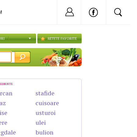
Nu ai cont?
Inregistreaza-
M
ORI
RETETE FAVORITE
REDIENTE
rcan
stafide
az
cuisoare
ise
usturoi
ere
ulei
gdale
bulion