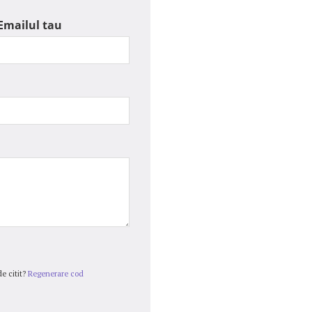
Emailul tau
e citit?
Regenerare cod