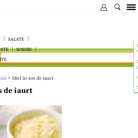
Inregistreaza
E
SALATE
ASTE
SOSURI
ITE
ori
> Miel in sos de iaurt
s de iaurt