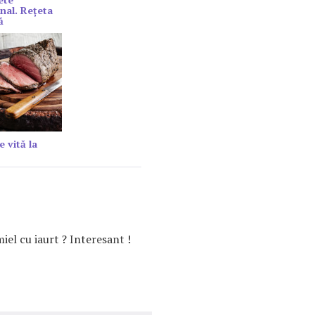
onal. Rețeta
ă
e vită la
iel cu iaurt ? Interesant !