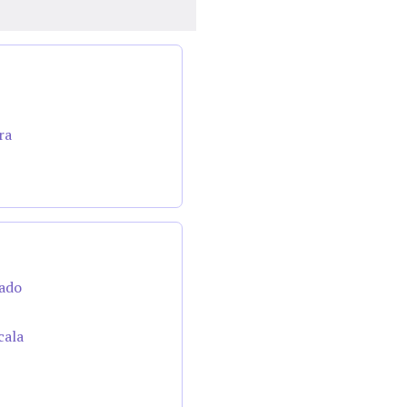
ra
cado
cala