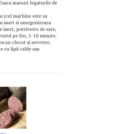
 Toaca marunt legaturile de
 (cel mai bine este sa
cu iaurt si omogenizeaza
e iaurt, potriveste de sare,
 totul pe foc, 5-10 minute.
a un clocot si serveste.
cu lipii calde sau
ete